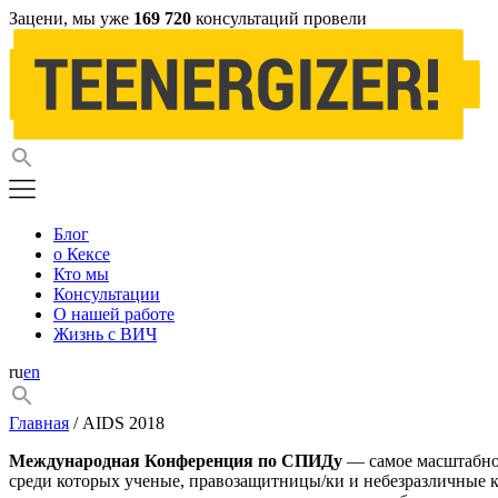
Зацени, мы уже
169 720
консультаций провели
Блог
о Кексе
Кто мы
Консультации
О нашей работе
Жизнь с ВИЧ
ru
en
Главная
/ AIDS 2018
Международная Конференция по СПИДу
— самое масштабное
среди которых ученые, правозащитницы/ки и небезразличные