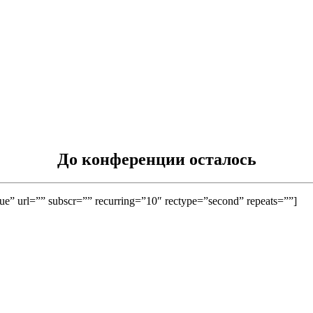
До конференции осталось
e” url=”” subscr=”” recurring=”10″ rectype=”second” repeats=””]