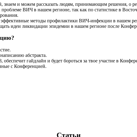
й, знаем и можем рассказать людям, принимающим решения, о р
проблеме ВИЧ в нашем регионе, так как по статистике в Восто
рования.
 эффективные методы профилактики ВИЧ-инфекции в нашем ре
ощать идеи ликвидации эпидемии в нашем регионе после Конфе
нцию?
стие.
 написанию абстракта.
 обеспечит гайдлайн и будет бороться за твое участие в Конфер
анные с Конференцией.
Статьи