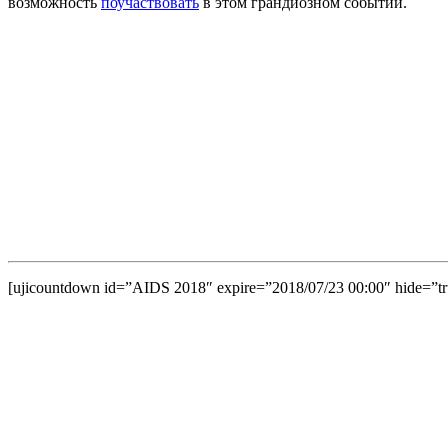
возможность
поучаствовать
в этом грандиозном событии.
[ujicountdown id=”AIDS 2018″ expire=”2018/07/23 00:00″ hide=”tru