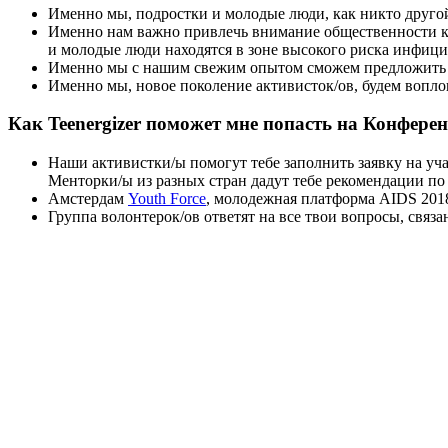
Именно мы, подростки и молодые люди, как никто друго
Именно нам важно привлечь внимание общественности к 
и молодые люди находятся в зоне высокого риска инфици
Именно мы с нашим свежим опытом сможем предложить
Именно мы, новое поколение активисток/ов, будем вопл
Как Teenergizer поможет мне попасть на Конфере
Наши активистки/ы помогут тебе заполнить заявку на уча
Менторки/ы из разных стран дадут тебе рекомендации по
Амстердам
Youth Force
, молодежная платформа AIDS 2018,
Группа волонтерок/ов ответят на все твои вопросы, связ