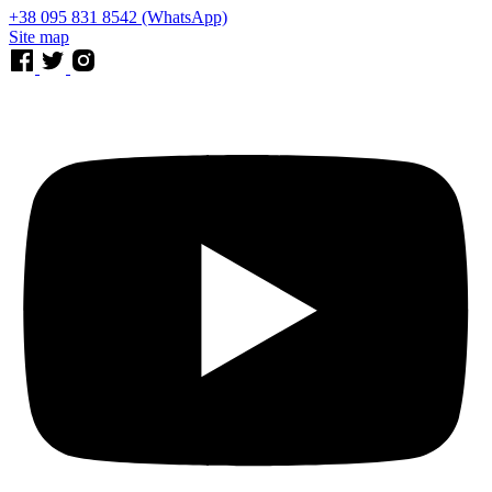
⁨+38 095 831 8542⁩ (WhatsApp)
Site map