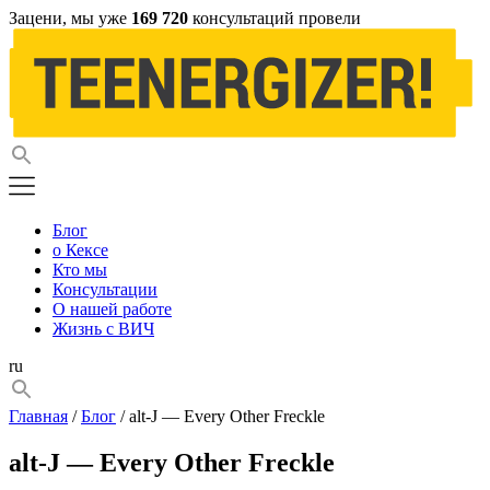
Зацени, мы уже
169 720
консультаций провели
Блог
о Кексе
Кто мы
Консультации
О нашей работе
Жизнь с ВИЧ
ru
Главная
/
Блог
/ alt-J — Every Other Freckle
alt-J — Every Other Freckle