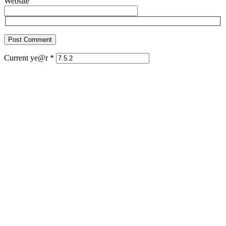
Website
Current ye@r
*