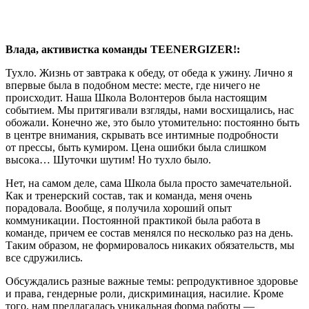
Влада, активистка команды TEENERGIZER!:
Тухло. Жизнь от завтрака к обеду, от обеда к ужину. Лично я
впервые была в подобном месте: месте, где ничего не
происходит. Наша Школа Волонтеров была настоящим
событием. Мы притягивали взгляды, нами восхищались, нас
обожали. Конечно же, это было утомительно: постоянно быть
в центре внимания, скрывать все интимные подробности
от прессы, быть кумиром. Цена ошибки была слишком
высока… Шуточки шутим! Но тухло было.
Нет, на самом деле, сама Школа была просто замечательной.
Как и тренерский состав, так и команда, меня очень
порадовала. Вообще, я получила хороший опыт
коммуникации. Постоянной практикой была работа в
команде, причем ее состав менялся по несколько раз на день.
Таким образом, не формировалось никаких обязательств, мы
все сдружились.
Обсуждались разные важные темы: репродуктивное здоровье
и права, гендерные роли, дискриминация, насилие. Кроме
того, нам предлагалась уникальная форма работы —