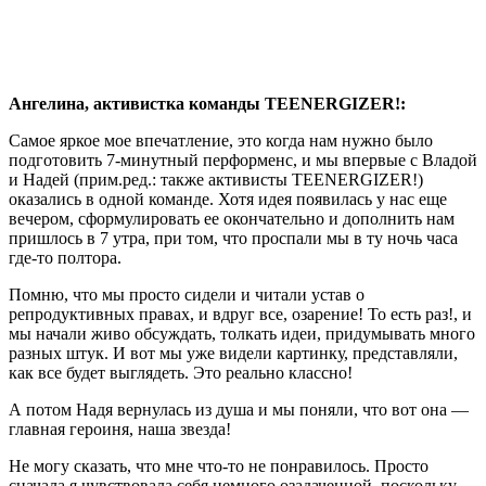
Ангелина, активистка команды TEENERGIZER!:
Самое яркое мое впечатление, это когда нам нужно было
подготовить 7-минутный перформенс, и мы впервые с Владой
и Надей (прим.ред.: также активисты TEENERGIZER!)
оказались в одной команде. Хотя идея появилась у нас еще
вечером, сформулировать ее окончательно и дополнить нам
пришлось в 7 утра, при том, что проспали мы в ту ночь часа
где-то полтора.
Помню, что мы просто сидели и читали устав о
репродуктивных правах, и вдруг все, озарение! То есть раз!, и
мы начали живо обсуждать, толкать идеи, придумывать много
разных штук. И вот мы уже видели картинку, представляли,
как все будет выглядеть. Это реально классно!
А потом Надя вернулась из душа и мы поняли, что вот она —
главная героиня, наша звезда!
Не могу сказать, что мне что-то не понравилось. Просто
сначала я чувствовала себя немного озадаченной, поскольку