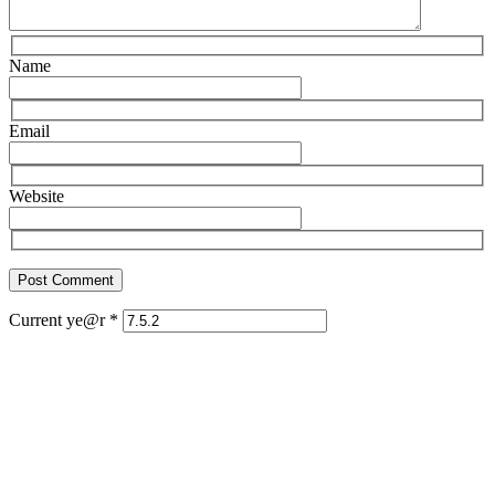
Name
Email
Website
Current ye@r
*