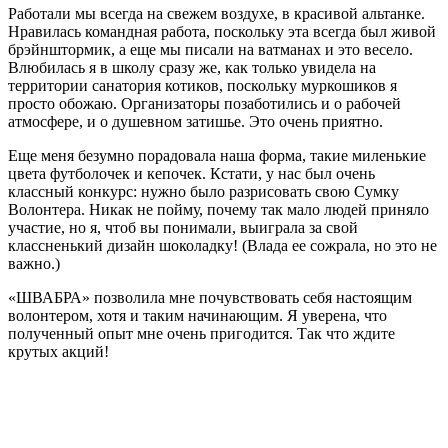
Работали мы всегда на свежем воздухе, в красивой альтанке.
Нравилась командная работа, поскольку эта всегда был живой
брэйнштормик, а еще мы писали на ватманах и это весело.
Влюбилась я в школу сразу же, как только увидела на
территории санатория котиков, поскольку муркошиков я
просто обожаю. Организаторы позаботились и о рабочей
атмосфере, и о душевном затишье. Это очень приятно.
Еще меня безумно порадовала наша форма, такие миленькие
цвета футболочек и кепочек. Кстати, у нас был очень
классный конкурс: нужно было разрисовать свою Сумку
Волонтера. Никак не пойму, почему так мало людей приняло
участие, но я, чтоб вы понимали, выиграла за свой
классненький дизайн шоколадку! (Влада ее сожрала, но это не
важно.)
«ШВАБРА» позволила мне почувствовать себя настоящим
волонтером, хотя и таким начинающим. Я уверена, что
полученный опыт мне очень пригодится. Так что ждите
крутых акций!