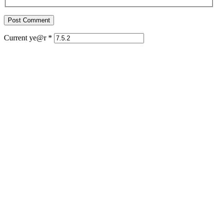
Current ye@r
*