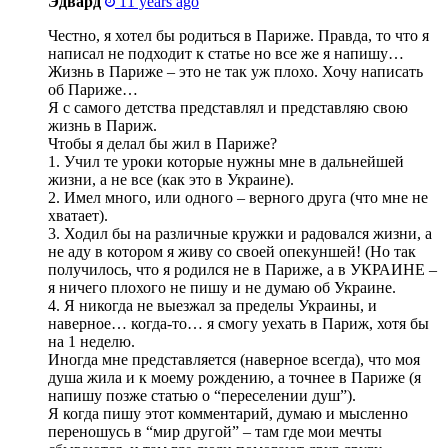
Эдвард
11 years ago
Честно, я хотел бы родиться в Париже. Правда, то что я
написал не подходит к статье но все же я напишу…
Жизнь в Париже – это не так уж плохо. Хочу написать
об Париже…
Я с самого детства представлял и представляю свою
жизнь в Париж.
Чтобы я делал бы жил в Париже?
1. Учил те уроки которые нужны мне в дальнейшей
жизни, а не все (как это в Украине).
2. Имел много, или одного – верного друга (что мне не
хватает).
3. Ходил бы на различные кружки и радовался жизни, а
не аду в котором я живу со своей опекуншей! (Но так
получилось, что я родился не в Париже, а в УКРАИНЕ –
я ничего плохого не пишу и не думаю об Украине.
4. Я никогда не выезжал за пределы Украины, и
наверное… когда-то… я смогу уехать в Париж, хотя бы
на 1 неделю.
Иногда мне представляется (наверное всегда), что моя
душа жила и к моему рождению, а точнее в Париже (я
напишу позже статью о “переселении душ”).
Я когда пишу этот комментарий, думаю и мысленно
переношусь в “мир другой” – там где мои мечты