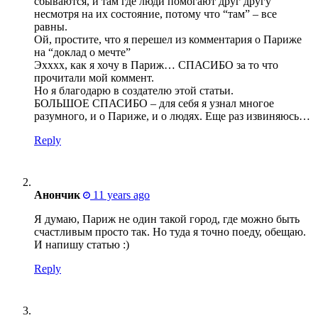
сбываются, и там где люди помогают друг другу
несмотря на их состояние, потому что “там” – все
равны.
Ой, простите, что я перешел из комментария о Париже
на “доклад о мечте”
Эхххх, как я хочу в Париж… СПАСИБО за то что
прочитали мой коммент.
Но я благодарю в создателю этой статьи.
БОЛЬШОЕ СПАСИБО – для себя я узнал многое
разумного, и о Париже, и о людях. Еще раз извиняюсь…
Reply
Анончик
11 years ago
Я думаю, Париж не один такой город, где можно быть
счастливым просто так. Но туда я точно поеду, обещаю.
И напишу статью :)
Reply