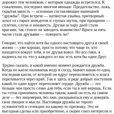
дорожит тем человеком, с которым однажды встретился.
К
сожалению, последних многим меньше. Предательство, ложь,
скрытая зависть — основные составляющие нынешней
“дружбы”. При встрече — натянутая улыбка, притворный
хохот от старых анекдотов и глупых шуток, при прощании —
сплетни, слухи и ненависть. Друзья за пару дней стали
врагами, так стоило ли заводить знакомство? Враги за пять
часов стали друзьями — поверить ли?
Говорят, что найти хотя бы одного настоящего друга в своей
жизни — уже хорошо, просто потому, что чаще те, кто
находится вокруг тебя, и не друзья вовсе. Но все-таки, я
надеюсь на то, что у каждого из нас есть хотя бы один Друг.
Трудно сказать, в какой именно момент рождается дружба.
Когда по капле наливаешь воду в сосуд, бывает какая-то одна,
последняя капля, от которой он вдруг переполняется, и влага
переливается через край. Так и здесь, в ряде добрых поступков
какой-то один вдруг переполняет сердце. Дружба — это
больше чем просто слово для тебя, если ты в неё веришь. Если
ты готов принимать человека таким, какой он есть на самом
деле — без лицемерия, без лжи, раскрываться ему и доверять
свои эмоции и мысли. Настоящая дружба не терпит
условностей и селекции по какому-то признаку. Это не
выгодная сделка или приобретение, а скорее союз интересов и