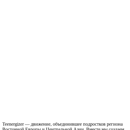
Teenergizer — движение, объединившее подростков региона
Восточной Европы и Центральной Азии. Вместе мы создаем