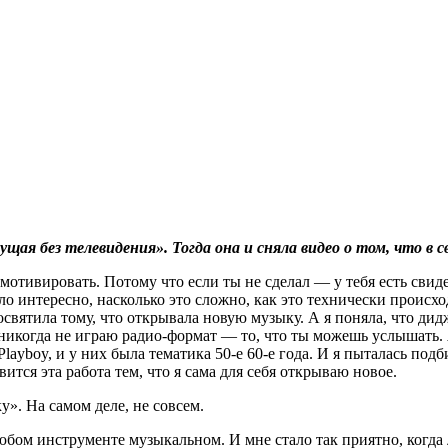
ущая без телевидения». Тогда она и сняла видео о том, что в 
мотивировать. Потому что если ты не сделал — у тебя есть свиде
ало интересно, насколько это сложно, как это технически происх
святила тому, что открывала новую музыку. А я поняла, что дид
 никогда не играю радио-формат — то, что ты можешь услышать. 
ayboy, и у них была тематика 50-е 60-е года. И я пыталась под
ится эта работа тем, что я сама для себя открываю новое.
». На самом деле, не совсем.
любом инструменте музыкальном. И мне стало так приятно, когд