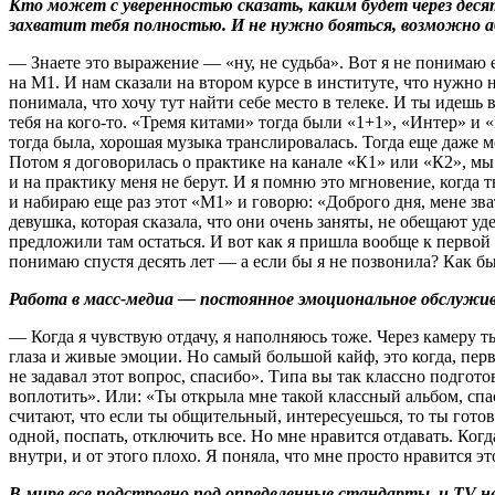
Кто может с уверенностью сказать, каким будет через деся
захватит тебя полностью. И не нужно бояться, возможно а
— Знаете это выражение — «ну, не судьба». Вот я не понимаю 
на М1. И нам сказали на втором курсе в институте, что нужно н
понимала, что хочу тут найти себе место в телеке. И ты идешь
тебя на кого-то. «Тремя китами» тогда были «1+1», «Интер» и
тогда была, хорошая музыка транслировалась. Тогда еще даже м
Потом я договорилась о практике на канале «К1» или «К2», мы 
и на практику меня не берут. И я помню это мгновение, когда т
и набираю еще раз этот «М1» и говорю: «Доброго дня, мене зва
девушка, которая сказала, что они очень заняты, не обещают уде
предложили там остаться. И вот как я пришла вообще к первой р
понимаю спустя десять лет — а если бы я не позвонила? Как б
Работа в масс-медиа — постоянное эмоциональное обслужив
— Когда я чувствую отдачу, я наполняюсь тоже. Через камеру т
глаза и живые эмоции. Но самый большой кайф, это когда, пер
не задавал этот вопрос, спасибо». Типа вы так классно подгото
воплотить». Или: «Ты открыла мне такой классный альбом, спа
считают, что если ты общительный, интересуешься, то ты готов
одной, поспать, отключить все. Но мне нравится отдавать. Когд
внутри, и от этого плохо. Я поняла, что мне просто нравится э
В мире все подстроено под определенные стандарты, и TV н