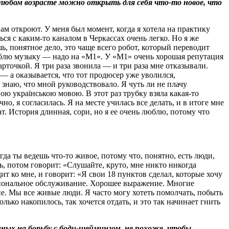
в любом возрасте можно открыть для себя что-то новое, что
ам откроют. У меня был момент, когда я хотела на практику
ься с каким-то каналом в Черкассах очень легко. Но я же
ь, понятное дело, это чаще всего робот, который переводит
 люблю музыку — надо на «М1». У «М1» очень хорошая репутация
рточкой. Я три раза звонила — и три раза мне отказывали.
— а оказывается, что тот продюсер уже уволился,
е знаю, что мной руководствовало. Я чуть ли не плачу
ою українською мовою. В этот раз трубку взяла какая-то
о, я согласилась. Я на месте училась все делать, и в итоге мне
т. История длинная, сори, но я ее очень люблю, потому что
да ты ведешь что-то живое, потому что, понятно, есть люди,
ь, потом говорит: «Слушайте, круто, мне никто никогда
ит ко мне, и говорит: «Я свои 18 пунктов сделал, которые хочу
моциональное обслуживание. Хорошее выражение. Многие
ние. Мы все живые люди. Я часто могу хотеть помолчать, побыть
лько накопилось, так хочется отдать, и это так начинает гнить
ных на борьбу с боди-шеймингом, не похоже, чтобы