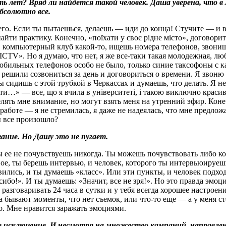
ть лет? Вряд ли найдется такой человек. Даша уверена, что 
бсолютно все.
его. Если ты пытаешься, делаешь — иди до конца! Стучите — и в
айти практику. Конечно, «поїхати у своє рідне місто», договорит
 в компьютерный клуб какой-то, ищешь номера телефонов, звониш
 «ICTV». Но я думаю, что нет, я же все-таки такая молодежная,
обильных телефонов особо не было, только синие таксофоны с ка
решили созвониться за день и договориться о времени. Я звоню 
ы сидишь с этой трубкой в Черкассах и думаешь, что делать. Я н
ти…» — все, що я вчила в університеті, і такою виключно красив
лять мне внимание, но могут взять меня на утренний эфир. Конечн
аботе — я не стремилась, я даже не надеялась, что мне предложа
ы все произошло?
ание. Но Дашу это не пугает.
ы ее не почувствуешь никогда. Ты можешь почувствовать либо ког
вое, ты берешь интервью, и человек, которого ты интервьюируеш
вились, и ты думаешь «класс». Или эти пункты, и человек подход
сибо!». И ты думаешь: «Значит, все не зря!». Но это правда э
 разговаривать 24 часа в сутки и у тебя всегда хорошее настрое
а бывают моменты, что нет съемок, или что-то еще — а у меня сто
то. Мне нравится заражать эмоциями.
е исключение. И несмотря на множество кампаний, направлен