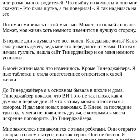
или розыгрыш от родителей. Что выйду из комнаты и они мне
скажут: «Это была шутка, а ты поверила!». Я так надеялась на
это.
Потом я смирилась с этой мыслью. Может, это какой-то шанс.
Может, моя жизнь хоть немного изменится в лучшую сторону.
В первые дни я думала что все, конец. Как дальше жить? Как я
смогу иметь детей, ведь мне это передалось от мамы. Потом я
начала гуглить, нашла сайт Тинерджайзер и он меня немного
успокоил.
В моей жизни мало что изменилось. Кроме Тинерджайзера. Я
пью таблетки и стала ответственнее относиться к своей
жизни.
До Тинерджайзера я в основном бывала в школе и дома.
Тинерджайзер показал, что ВИЧ это не так плохо, как я
думала в первые дни. И что к этому можно относиться с
юмором. И дал мне новых знакомых. В Киеве, за последние
три года у меня не появились друзья, с которыми я могла
искренне поговорить. До Тинерджайзера.
Мне захотелось познакомится с этими ребятами. Они открыто
говорят о своем статусе, они как герои. Они не боятся. Я