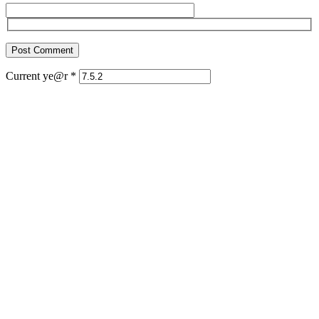
Current ye@r
*