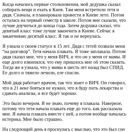
Когда начались первые столкновения, мой дедушка сказал
собирать вещи и ехать в Киев. Там меня встретили тетя и
дядя. Сначала, я планировала провести в Киеве лето. Потом
осталась на первый семестр в школе. Потом мне сказали, что
лучше доучиться до конца года. Затем дедушка сказал, что
девятый класс тоже лучше закончить в Киеве. Сейчас я
заканчиваю десятый класс. Я так и не вернулась.
Я узнала о своем статусе в 15 лет. Дядя с тетей позвали меня
“на разговор”. Тетя начала плакать. Я тоже заплакала. Потом
дядя сказал мне, что у меня ВИЧ, и что он у меня от мамы. И
еще долго извинялся, что ему пришлось мне об этом сказать.
Тогда же я узнала, что у мамы в шесть лет назад был СПИД.
Ее долго и тяжело лечили, еле спасли.
Мой дядя работает врачом, так что знает о ВИЧ. Он говорил,
что в 21 веке бояться не нужно, что я буду пить лекарства и
сдавать анализы, и все будет хорошо.
Это было вечером. Я не знаю, почему я плакала. Наверное,
потому что тетя начала плакать еще до того, как рассказала
мне. Я начала плакать вместе с ней, а потом вообще началась
истерика. Мне было страшно.
На следующий день я проснулась с мыслью, что это был сон