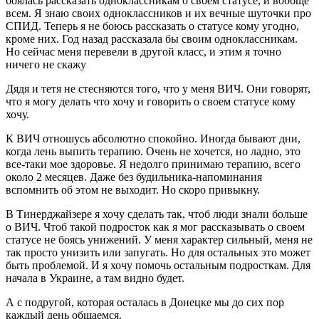
боялась рассказать одноклассникам о своем статусе, и вообще
всем. Я знаю своих одноклассников и их вечные шуточки про
СПИД. Теперь я не боюсь рассказать о статусе кому угодно,
кроме них. Год назад рассказала бы своим одноклассникам.
Но сейчас меня перевели в другой класс, и этим я точно
ничего не скажу
Дядя и тетя не стесняются того, что у меня ВИЧ. Они говорят,
что я могу делать что хочу и говорить о своем статусе кому
хочу.
К ВИЧ отношусь абсолютно спокойно. Иногда бывают дни,
когда лень выпить терапию. Очень не хочется, но ладно, это
все-таки мое здоровье. Я недолго принимаю терапию, всего
около 2 месяцев. Даже без будильника-напоминания
вспомнить об этом не выходит. Но скоро привыкну.
В Тинерджайзере я хочу сделать так, чтоб люди знали больше
о ВИЧ. Чтоб такой подросток как я мог рассказывать о своем
статусе не боясь унижений. У меня характер сильный, меня не
так просто унизить или запугать. Но для остальных это может
быть проблемой. И я хочу помочь остальным подросткам. Для
начала в Украине, а там видно будет.
А с подругой, которая осталась в Донецке мы до сих пор
каждый день общаемся.