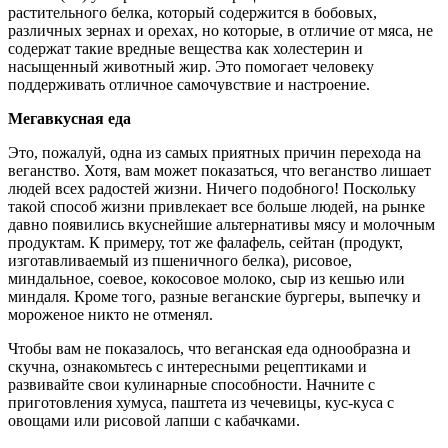
растительного белка, который содержится в бобовых,
различных зернах и орехах, но которые, в отличие от мяса, не
содержат такие вредные вещества как холестерин и
насыщенный животный жир. Это помогает человеку
поддерживать отличное самочувствие и настроение.
Мегавкусная еда
Это, пожалуй, одна из самых приятных причин перехода на
веганство. Хотя, вам может показаться, что веганство лишает
людей всех радостей жизни. Ничего подобного! Поскольку
такой способ жизни привлекает все больше людей, на рынке
давно появились вкуснейшие альтернативы мясу и молочным
продуктам. К примеру, тот же фалафель, сейтан (продукт,
изготавливаемый из пшеничного белка), рисовое,
миндальное, соевое, кокосовое молоко, сыр из кешью или
миндаля. Кроме того, разные веганские бургеры, выпечку и
мороженое никто не отменял.
Чтобы вам не показалось, что веганская еда однообразна и
скучна, ознакомьтесь с интересными рецептиками и
развивайте свои кулинарные способности. Начните с
приготовления хумуса, паштета из чечевицы, кус-куса с
овощами или рисовой лапши с кабачками.