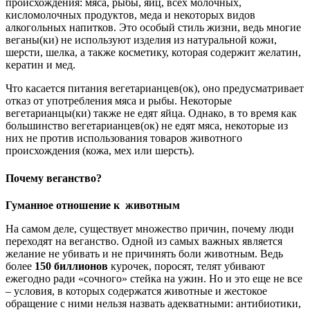
происхождения: мяса, рыбы, яиц, всех молочных,
кисломолочных продуктов, меда и некоторых видов
алкогольных напитков. Это особый стиль жизни, ведь многие
веганы(ки) не используют изделия из натуральной кожи,
шерсти, шелка, а также косметику, которая содержит желатин,
кератин и мед.
Что касается питания вегетарианцев(ок), оно предусматривает
отказ от употребления мяса и рыбы. Некоторые
вегетарианцы(ки) также не едят яйца. Однако, в то время как
большинство вегетарианцев(ок) не едят мяса, некоторые из
них не против использования товаров животного
происхождения (кожа, мех или шерсть).
Почему веганство?
Гуманное отношение к животным
На самом деле, существует множество причин, почему люди
переходят на веганство. Одной из самых важных является
желание не убивать и не причинять боли животным. Ведь
более
150 биллионов
курочек, поросят, телят убивают
ежегодно ради «сочного» стейка на ужин. Но и это еще не все
– условия, в которых содержатся животные и жестокое
обращение с ними нельзя назвать адекватными: антибиотики,