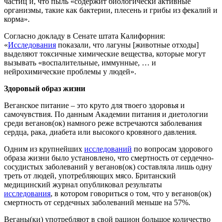
частиц и, что пыль «содержит биологически активные
организмы, такие как бактерии, плесень и грибы из фекалий и
корма».
Согласно докладу в Сенате штата Калифорния:
«
Исследования
показали, что лагуны [животные отходы]
выделяют токсичные химические вещества, которые могут
вызывать «воспалительные, иммунные, … и
нейрохимические проблемы у людей».
Здоровый образ жизни
Веганское питание – это круто для твоего здоровья и
самочувствия. По данным Академии питания и диетологии
среди веганов(ок) намного реже встречаются заболевания
сердца, рака, диабета или высокого кровяного давления.
Одним из крупнейших
исследований
по вопросам здорового
образа жизни было установлено, что смертность от сердечно-
сосудистых заболеваний у веганов(ок) составляла лишь одну
треть от людей, употребляющих мясо. Британский
медицинский журнал опубликовал результаты
исследования
, в котором говориться о том, что у веганов(ок)
смертность от сердечных заболеваний меньше на 57%.
Веганы(ки) употребляют в свой рацион большое количество