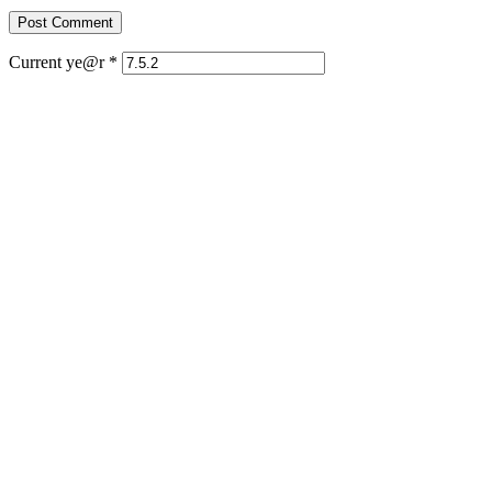
Current ye@r
*