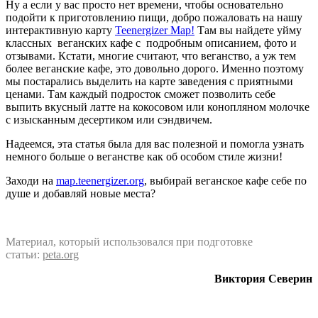
Ну а если у вас просто нет времени, чтобы основательно
подойти к приготовлению пищи, добро пожаловать на нашу
интерактивную карту
Teenergizer Map!
Там вы найдете уйму
классных веганских кафе с подробным описанием, фото и
отзывами. Кстати, многие считают, что веганство, а уж тем
более веганские кафе, это довольно дорого. Именно поэтому
мы постарались выделить на карте заведения с приятными
ценами. Там каждый подросток сможет позволить себе
выпить вкусный латте на кокосовом или конопляном молочке
с изысканным десертиком или сэндвичем.
Надеемся, эта статья была для вас полезной и помогла узнать
немного больше о веганстве как об особом стиле жизни!
Заходи на
map.teenergizer.org
, выбирай веганское кафе себе по
душе и добавляй новые места?
Материал, который использовался при подготовке
статьи:
peta.org
Виктория Северин