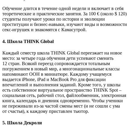
Обучение длится в течение одной недели и включает в себя
теоретические и практические занятия. За 100 € (около $ 120)
студенты получают уроки по истории и эволюции
проституции и бизнес-навыки, изучают виды и возможности
секс-игрушек и знакомятся с Камасутрой.
4.
Школа THINK Global
Каждый семестр школа THINK Global переезжает на новое
место: за четыре года обучения дети успевают сменить
12 стран. Всякий переезд сопровождается тотальным
погружением в новый мир, а многонациональные классы
напоминают ООН в миниатюре. Каждому учащемуся
выдается iPhone, iPad и MacBook Pro для фиксации
впечатлений и выполнения заданий. Кроме того, у школы
есть собственное виртуальное пространство THINK Spot –
социальная сеть, рабочий стол, файлообменник, электронная
книга, календарь и дневник одновременно. Чтобы ученики
не переживали из-за частой смены мест (и не сошли с ума
от счастья), к каждому приставлен тьютор.
5.
Школа Декроли