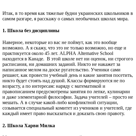
Итак, в то время как тяжелые будни украинских школьников в
самом разгаре, я расскажу о самых необычных школах мира.
1. Школа без дисциплины
Наверное, некоторые из вас не поймут, как это вообще
возможно. А я скажу, что это не только возможно, но еще и
практикуется около 45 лет. ALPHA Alternative School
находится в Канаде. В этой школе нет ни оценок, ни строгого
расписания, ни домашних заданий. Никто не накажет за
написанное мелом на доске ругательство. Ученики сами
решают, как провести учебный день и какие занятия посетить,
никто будет стоять над душой. Классы формируются не по
возрасту, а по интересам: наряду с математикой и
правописанием предусмотрены занятия по лепке, кулинарии
и даже элементарной философии. Задача учителей – просто не
мешать. А в случае
какой-либо
конфликтной ситуации,
созывается специальный комитет из учеников и учителей, где
каждый имеет право высказаться и доказать свою правоту.
2. Школа Харви Милка