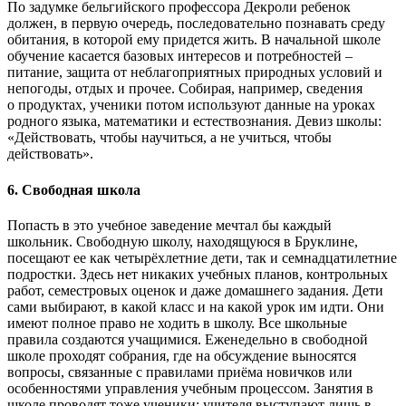
По задумке бельгийского профессора Декроли ребенок
должен, в первую очередь, последовательно познавать среду
обитания, в которой ему придется жить. В начальной школе
обучение касается базовых интересов и потребностей –
питание, защита от неблагоприятных природных условий и
непогоды, отдых и прочее. Собирая, например, сведения
о продуктах, ученики потом используют данные на уроках
родного языка, математики и естествознания. Девиз школы:
«Действовать, чтобы научиться, а не учиться, чтобы
действовать».
6.
Свободная школа
Попасть в это учебное заведение мечтал бы каждый
школьник. Свободную школу, находящуюся в Бруклине,
посещают ее как четырёхлетние дети, так и семнадцатилетние
подростки. Здесь нет никаких учебных планов, контрольных
работ, семестровых оценок и даже домашнего задания. Дети
сами выбирают, в какой класс и на какой урок им идти. Они
имеют полное право не ходить в школу. Все школьные
правила создаются учащимися. Еженедельно в свободной
школе проходят собрания, где на обсуждение выносятся
вопросы, связанные с правилами приёма новичков или
особенностями управления учебным процессом. Занятия в
школе проводят тоже ученики; учителя выступают лишь в