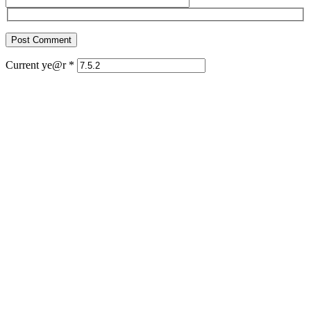
Current ye@r
*