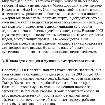
Мир уже давно принял то что каждый человек имеет право
выбора. И школа имени Харви Милка хороший этому пример.
Находится в Нью-Йорке. Она получила своё название в честь
известного американского общественного деятеля и политика
– Харви Милк был геем, поэтому нетрудно догадаться, что в
этой школе учатся подростки разной сексуальной ориентации,
как правило, подвергаемые дискриминации со стороны
одноклассников в обычных учебных заведениях. В конце 2003
года это учреждение подверглось жёсткой критике со стороны
людей, выступающих против ЛГБТ-сообщества. Они
требовали прекратить выделение государственных средств на
финансирование школы. Но мнение властей о важности
существования такого заведения осталось непоколебимым.
3.
Школа для женщин и мужчин коммерческого секса
Проституция в Испании является узаконенным явлением, и в
этой стране на сегодняшний день работает от 200 000 до 400
000 женщин коммерческого секса. Школа, которая называется
Trabajo Ya, что означает «работай сейчас», была открыта в
Валенсии, чтобы научить мужчин и женщин наиболее
эффективным приемам работы. Школа предлагает «базовый
курс профессиональной проституции с максимальной
эффективностью», а также обеспечивает трудоустройство
своих выпускников обоих полов.