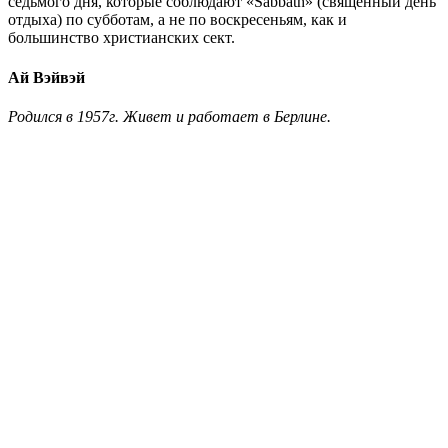
седьмого дня, которые соблюдают «Sabbath» (священный день
отдыха) по субботам, а не по воскресеньям, как и
большинство христианских сект.
Ай Вэйвэй
Родился в 1957г. Живет и работает в Берлине.