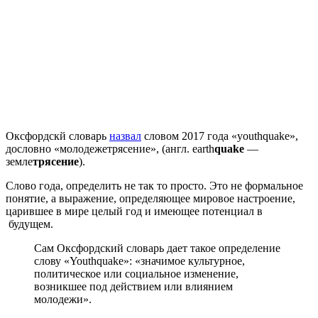
Оксфордскй словарь
назвал
словом 2017 года «youthquake»,
дословно «молодежетрясение», (англ. earth
quake
—
земле
трясение
).
Слово года, определить не так то просто. Это не формальное
понятие, а выражение, определяющее мировое настроение,
царившее в мире целый год и имеющее потенциал в
будущем.
Сам Оксфордский словарь дает такое определение
слову «Youthquake»: «значимое культурное,
политическое или социальное изменение,
возникшее под действием или влиянием
молодежи».