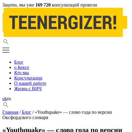
Зацени, мы уже
169 720
консультаций провели
Блог
о Кексе
Кто мы
Консультации
О нашей работе
Жизнь с ВИЧ
uk
ru
Главная
/
Блог
/ «Youthquake» — слово года по версии
Оксфордского словаря
«Youthquake» — слово года по версии