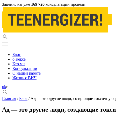
Зацени, мы уже
169 720
консультаций провели
Блог
о Кексе
Кто мы
Консультации
О нашей работе
Жизнь с ВИЧ
uk
ru
Главная
/
Блог
/ Ад — это другие люди, создающие токсичную 
Ад — это другие люди, создающие токс