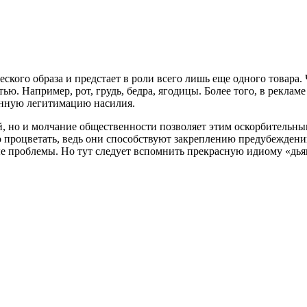
кого образа и предстает в роли всего лишь еще одного товара. 
стью. Например, рот, грудь, бедра, ягодицы. Более того, в рек
енную легитимацию насилия.
, но и молчание общественности позволяет этим оскорбительны
о процветать, ведь они способствуют закреплению предубеждений
е проблемы. Но тут следует вспомнить прекрасную идиому «дьяв