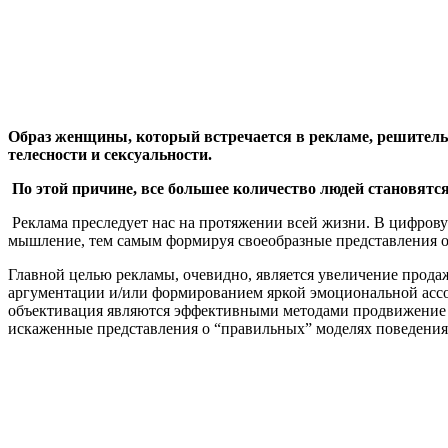
Образ женщины, который встречается в рекламе, решительн
телесности и сексуальности
.
По этой причине, все большее количество людей становят
Реклама преследует нас на протяжении всей жизни. В цифровую
мышление, тем самым формируя своеобразные представления 
Главной целью рекламы, очевидно, является увеличение прода
аргументации и/или формированием яркой эмоциональной ассоц
объективация являются эффективными методами продвижение то
искаженные представления о “правильных” моделях поведения