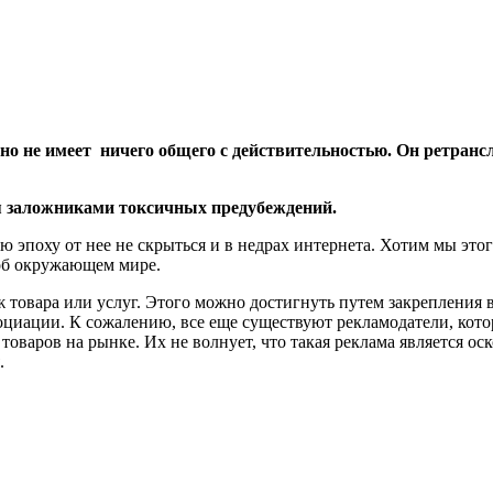
о не имеет ничего общего с действительностью. Он ретранс
ся заложниками токсичных предубеждений.
 эпоху от нее не скрыться и в недрах интернета. Хотим мы этог
об окружающем мире.
ж товара или услуг. Этого можно достигнуть путем закрепления
иации. К сожалению, все еще существуют рекламодатели, котор
варов на рынке. Их не волнует, что такая реклама является ос
.