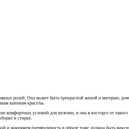
жных ролей. Она может быть прекрасной женой и матерью, домо
нным канонам красоты.
ию комфортных условий для мужчин, и она в восторге от тако
уборке и стирке.
кой и макияжем (неряшливость в образе тоже должна быть макси