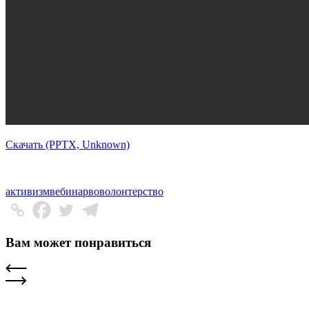
Скачать (PPTX, Unknown)
активизм
вебинар
во
волонтерство
Вам может понравиться