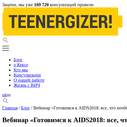
Зацени, мы уже
169 720
консультаций провели
Блог
о Кексе
Кто мы
Консультации
О нашей работе
Жизнь с ВИЧ
uk
ru
Главная
/
Блог
/ Вебинар «Готовимся к AIDS2018: все, что необ
Вебинар «Готовимся к AIDS2018: все, ч