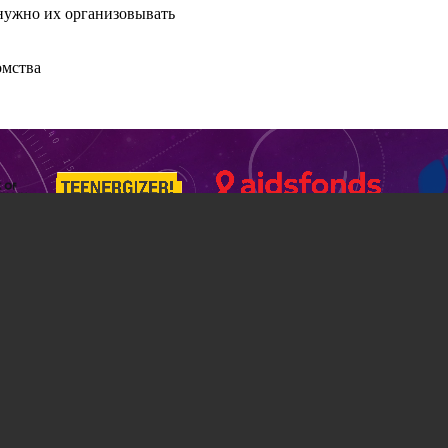
 нужно их организовывать
омства