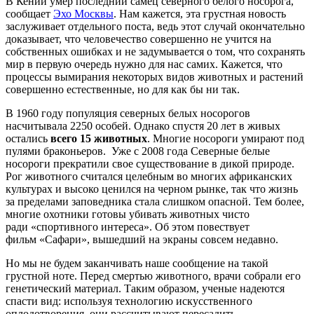
В Кении умер последний самец северного белого носорога,
сообщает
Эхо Москвы
. Нам кажется, эта грустная новость
заслуживает отдельного поста, ведь этот случай окончательно
доказывает, что человечество совершенно не учится на
собственных ошибках и не задумывается о том, что сохранять
мир в первую очередь нужно для нас самих. Кажется, что
процессы вымирания некоторых видов животных и растений
совершенно естественные, но для как бы ни так.
В 1960 году популяция северных белых носорогов
насчитывала 2250 особей. Однако спустя 20 лет в живых
остались
всего 15 животных
. Многие носороги умирают под
пулями браконьеров. Уже с 2008 года Северные белые
носороги прекратили свое существование в дикой природе.
Рог животного считался целебным во многих африканских
культурах и высоко ценился на черном рынке, так что жизнь
за пределами заповедника стала слишком опасной. Тем более,
многие охотники готовы убивать животных чисто
ради «спортивного интереса». Об этом повествует
фильм «Сафари», вышедший на экраны совсем недавно.
Но мы не будем заканчивать наше сообщение на такой
грустной ноте. Перед смертью животного, врачи собрали его
генетический материал. Таким образом, ученые надеются
спасти вид: используя технологию искусственного
оплодотворения, они рассчитывают пересадить