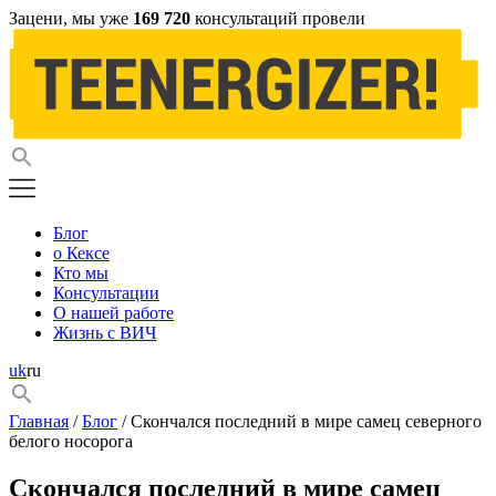
Зацени, мы уже
169 720
консультаций провели
Блог
о Кексе
Кто мы
Консультации
О нашей работе
Жизнь с ВИЧ
uk
ru
Главная
/
Блог
/ Скончался последний в мире самец северного
белого носорога
Скончался последний в мире самец