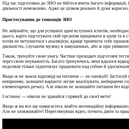
Під час підготовки до ЗНО не бійтеся вчити багато інформації,
діяльності неможливо. Адже це цілком реально й дуже корисно. 
Пристосування до тонкощів ЗНО
Не забувайте, що для успішної здачі вступних іспитів, необхід
цього, варто підготувати свій організм працювати в шумі та в 
потім не метушитися з апаляцією, краще привчити себе працюва
діяльністю, слухаючи музику в навушниках, або ж при увімкнен
Також, тренуйте свою увагу. Частіше проходьте підготовчі тес
через свою неуважність. Багато тренуючись, мені вдалося відкор
недоліків тільки підштовхує працювати над собою й удосконал
Якщо ж не знаєш відповіді на питання — не панікуй! Застосуй с
невірними, залишені варіанти легше аналізувати, вибираючи сер
елементарних речах). Але ніколи не залишайте питання без відп
І останнє — ніколи не здавайся і прямуй до своєї мети!
Якщо ж ви все ще намагаєтесь знайти мотиваційну інформацію, 
Але не зловживайте! Переглянувши відео, почніть діяти та прац