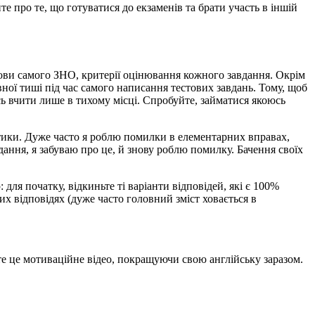
е про те, що готуватися до екзаменів та брати участь в іншій
удови самого ЗНО, критерії оцінювання кожного завдання. Окрім
вної тиші під час самого написання тестових завдань. Тому, щоб
ь вчити лише в тихому місці. Спробуйте, займатися якоюсь
атики. Дуже часто я роблю помилки в елементарних вправах,
дання, я забуваю про це, й знову роблю помилку. Бачення своїх
ля початку, відкиньте ті варіанти відповідей, які є 100%
х відповідях (дуже часто головний зміст ховається в
те це мотиваційне відео, покращуючи свою англійську заразом.