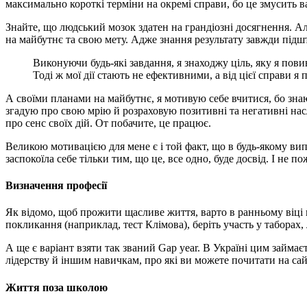
максимально короткі терміни на окремі справи, бо це змусить 
Знайте, що людський мозок здатен на грандіозні досягнення. 
на майбутнє та свою мету. Адже знання результату завжди підшт
Виконуючи будь-які завдання, я знаходжу ціль, яку я пови
Тоді ж мої дії стають не ефективними, а від цієї справи я
А своїми планами на майбутнє, я мотивую себе вчитися, бо зна
згадую про свою мрію й розраховую позитивні та негативні насл
про сенс своїх дій. От побачите, це працює.
Великою мотивацією для мене є і той факт, що в будь-якому випад
заспокоїла себе тільки тим, що це, все одно, буде досвід. І не п
Визначення професії
Як відомо, щоб прожити щасливе життя, варто в ранньому віці в
покликання (наприклад, тест Клімова), беріть участь у таборах,
А ще є варіант взяти так званий Gap year. В Україні цим займає
лідерству й іншим навичкам, про які ви можете почитати на са
Життя поза школою