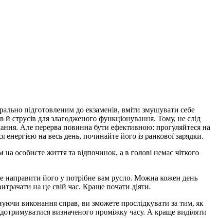
орально підготовленим до екзаменів, вміти змушувати себе
в й струсів для злагодженого функціонування. Тому, не слід
вчання. Але перерва повинна бути ефективною: прогуляйтеся на
я енергією на весь день, починайте його із ранкової зарядки.
на особисте життя та відпочинок, а в голові немає чіткого
ете направити його у потрібне вам русло. Можна кожен день
трачати на це свій час. Краще почати діяти.
уючи виконання справ, ви зможете прослідкувати за тим, як
ся дотримуватися визначеного проміжку часу. А краще виділяти