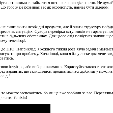
 бути активними та займатися позашкільною діяльністю. Не думайт
До того ж це розвиває вас як особистість, навчає бути лідером.
но не лише вчити необхідні предмети, але й знати структуру поб
стресових ситуаціях. Сувора перевірка вступників не гарантує по
ти в будь-яких обставинах. Для цього слід позбутися звички щос
ому телевізорі.
ти до ЗНО. Наприклад, я кожного тижня розв’язую задачі з матем
игувати цю проблему. Хоча іноді, коли я бачу легке для мене зав
юватись.
вою інтуїцію, або вибери навмання. Користуйся такою тактикою: д
ед варіантів, що залишились, продивіться всі дрібниці у можливи
овіді!
то можете заспокоїтись, бо ми це вже зробили за вас. Переглянь
ювати. Успіхів!