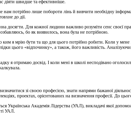
вас діяти швидше та ефективніше.
Але нам потрібно лише побороти лінь й вивчити необхідну інфор
овхне до дії.
нна досягти. Для кожної людини важливо розуміти сенс своєї прац
 позбавляюсь, бо як виявилось, вона була не потрібною.
ю ким я мрію бути та що для цього потрібно робити. Коли у мене
ідки цього «відпочинку», а також, його важливість. Аналізуючи,
ку я отримаю досвід. І коли мені в школі несподівано оголосили, 
ожалкувала.
изначитися зі своєю професією, знати напрями бажаної діяльност
 лекціях, проектах, орієнтованих на визначення професії. До цьог
ться Українська Академія Лідерства (УАЛ), викладачі якої допомо
йті УАЛ.