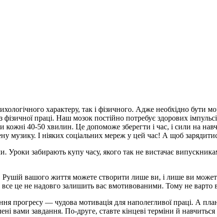
ихологічного характеру, так і фізичного. Адже необхідно бути м
 фізичної праці. Наш мозок постійно потребує здорових імпульсі
 кожні 40-50 хвилин. Це допоможе зберегти і час, і сили на на
ну музику. І ніяких соціальних мереж у цей час! А щоб зарядитис
 Уроки забирають купу часу, якого так не вистачає випускникам 
ції. Рушій вашого життя можете створити лише ви, і лише ви мож
 все це не надовго залишить вас вмотивованими. Тому не варто ви
ння прогресу — чудова мотивація для наполегливої праці. А план
влені вами завдання. По-друге, ставте кінцеві терміни й навчить