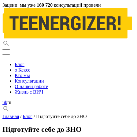
Зацени, мы уже
169 720
консультаций провели
Блог
о Кексе
Кто мы
Консультации
О нашей работе
Жизнь с ВИЧ
uk
ru
Главная
/
Блог
/ Підготуйте себе до ЗНО
Підготуйте себе до ЗНО