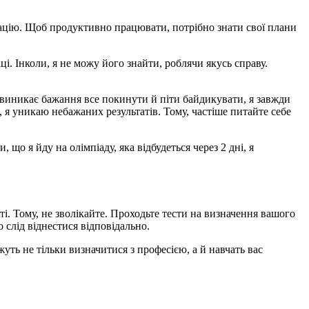
мацію. Щоб продуктивно працювати, потрібно знати свої плани
і. Інколи, я не можу його знайти, роблячи якусь справу.
 виникає бажання все покинути й піти байдикувати, я завжди
 я уникаю небажаних результатів. Тому, частіше питайте себе
що я йду на олімпіаду, яка відбудеться через 2 дні, я
і. Тому, не зволікайте. Проходьте тести на визначення вашого
о слід віднестися відповідально.
жуть не тільки визначитися з професією, а й навчать вас