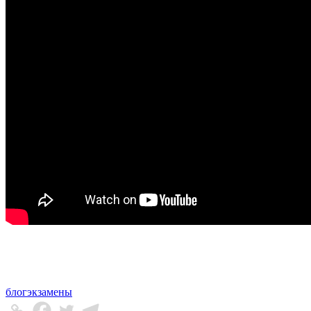
блог
экзамены