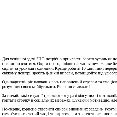
Для успішної здачі ЗНО потрібно прикласти багато зусиль як пс
невпинно вчитися.
Окрім цього, плідне навчання неможливе без
сидіти за уроками годинами. Краще робити 10-хвилинні перерви
свіжому повітрі, зробіть фізичні вправи, потанцюйте під улюбле
Одинадцятий рік навчання весь наповнений стресом та емоціями.
розуміння свого майбутнього. Рішення є завжди!
Зазвичай, такі ситуації трапляються у разі відсутності мотива
гортати стрічку в соціальних мережах, шукаючи мотивацію, але
По-перше, корисно створити список виконаних завдань. Розумі
саме був витрачений час, і чи вдалося вам закінчити всі, поста