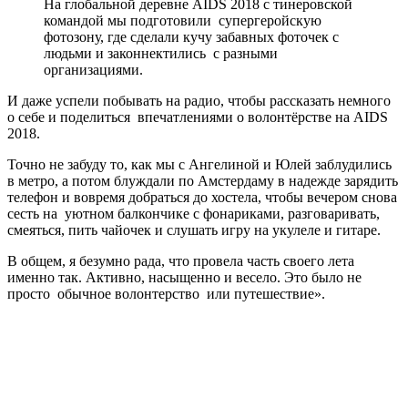
На глобальной деревне AIDS 2018 с тинеровской
командой мы подготовили супергеройскую
фотозону, где сделали кучу забавных фоточек с
людьми и законнектились с разными
организациями.
И даже успели побывать на радио, чтобы рассказать немного
о себе и поделиться впечатлениями о волонтёрстве на AIDS
2018.
Точно не забуду то, как мы с Ангелиной и Юлей заблудились
в метро, а потом блуждали по Амстердаму в надежде зарядить
телефон и вовремя добраться до хостела, чтобы вечером снова
сесть на уютном балкончике с фонариками, разговаривать,
смеяться, пить чайочек и слушать игру на укулеле и гитаре.
В общем, я безумно рада, что провела часть своего лета
именно так. Активно, насыщенно и весело. Это было не
просто обычное волонтерство или путешествие».