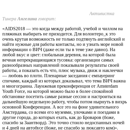
Активистка
Тинера
Ангелина
говорит:
«AIDS2018 — это когда между работой, учебой и чиллом на
пляжиках выбирать не приходится. Для волонтеро_к это
очень крутая возможность не только подтянуть английский и
найти нужные для работы контакты, но и узнать море новой
информации о ВИЧ (даже если ты в теме уже давно). На
любой вкус и цвет: глобальная деревня, на которой была
вечная непрекращающаяся тусовка: организации самых
разнообразных направлений показывали результаты своей
работы, а показать есть что, плюс музыка, движ и наклеечки
— любовь во плоти. Пленарные заседания с емпауеринг
спичами, каждый из которых доказывал, что тема ВИЧ важна
и многогранна. Лаунжевая преконференция от Amsterdam
Youth Force, на которой можно было в более спокойной
обстановке посетить самые разные сессии и настроиться на
дальнейшую недельную работу, чтобы потом нырнуть в вихрь
основной Конференции. А все это на фоне удивительного
Амстердама, со всеми его музеями, улочками и поездами в
другие города, до которых ехать, как до Броваров (боже,
спасибо за Заантворд). Это точно стоило недоспанных ночей
и 4 дней на автобусе (боже, не спасибо за люксавто ком)».