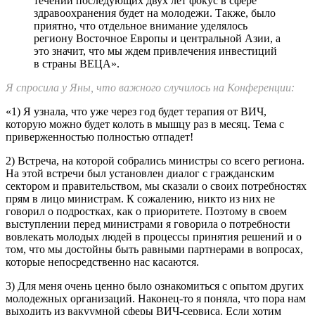
течении последующих двух лет фокус в сфере
здравоохранения будет на молодежи. Также, было
приятно, что отдельное внимание уделялось
региону Восточное Европы и центральной Азии, а
это значит, что мы ждем привлечения инвестиций
в страны ВЕЦА».
Я спросила у Яны, что важного случилось на Конференции:
«1) Я узнала, что уже через год будет терапия от ВИЧ,
которую можно будет колоть в мышцу раз в месяц. Тема с
приверженностью полностью отпадет!
2) Встреча, на которой собрались министры со всего региона.
На этой встречи был установлен диалог с гражданским
сектором и правительством, мы сказали о своих потребностях
прям в лицо министрам. К сожалению, никто из них не
говорил о подростках, как о приоритете. Поэтому в своем
выступлении перед министрами я говорила о потребности
вовлекать молодых людей в процессы принятия решений и о
том, что мы достойны быть равными партнерами в вопросах,
которые непосредственно нас касаются.
3) Для меня очень ценно было ознакомиться с опытом других
молодежных организаций. Наконец-то я поняла, что пора нам
выходить из вакуумной сферы ВИЧ-сервиса. Если хотим