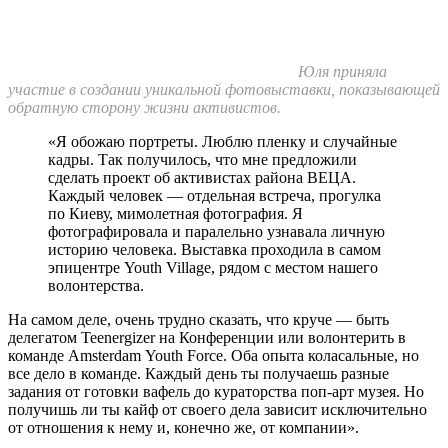
Юля приняла
участие в создании уникальной фотовыставки, показывающей
обратную сторону жизни активистов.
«Я обожаю портреты. Люблю пленку и случайные
кадры. Так получилось, что мне предложили
сделать проект об активистах района ВЕЦА.
Каждый человек — отдельная встреча, прогулка
по Киеву, мимолетная фотография. Я
фотографировала и паралельно узнавала личную
историю человека. Выставка проходила в самом
эпицентре Youth Village, рядом с местом нашего
волонтерства.
На самом деле, очень трудно сказать, что круче — быть
делегатом Teenergizer на Конференции или волонтерить в
команде Amsterdam Youth Force. Оба опыта коласальные, но
все дело в команде. Каждый день ты получаешь разные
задания от готовки вафель до кураторства поп-арт музея. Но
получишь ли ты кайф от своего дела зависит исключительно
от отношения к нему и, конечно же, от компании».