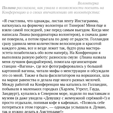
Волонтерка
Полина
рассказала, как узнала о возможности поехать на
Конференцию и о своих впечатлениях от волонтерства:
«Я счастлива, что однажды, листая ленту Инстаграмма,
наткнулась на формочку волонтера от Тинеров! Меня ёще и
взяли самой последней, уже перед самым выездом. Когда мне
написала Лиана (координаторка волонтеров), я сначала даже
не поверила, а потом прыгала по дому от радости. Голландия
сразу удивила меня количеством велосипедов и красотой
каждого дома, все и везде лежит так, будто рука мастера-
эстета позаботилась обо всем наперёд. На Конфренции я
выполняла разную работу: разносила смузи (Лиана назвала
меня лучшим фандрайзером), помогала организаторам
станции «Вагина», где все фотографировались у большой
картонной вагины, читали мифы о менструации и обсуждали
это со мной. Также я была фасилитатором на воркшопах, шла
на марше равенства и делала еще много разных мелочей.
Между работой на Конференции мы катались по Голландии,
побывали в маленьких городках (Харлем, Утрехт, Гауда,
Зандвурт), купались в Северном море, ходили по выставкам и
музеям (я даже увидела «Девушку с жемчужной серёжкой»!) и
просто отдыхали, попивая кофе в кафешках. «Позволь себе
потеряться в этом городе», — однажды услышала я. Думаю,
так и нужно делать в Амстердаме!»