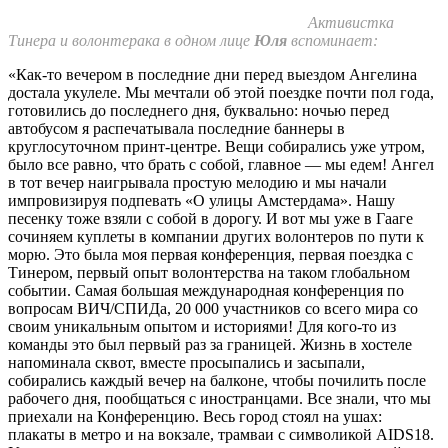
Активистка
Тинера и волонтерака в одном лице
Юля
вспоминает:
«Как-то вечером в последние дни перед выездом Ангелина
достала укулеле. Мы мечтали об этой поездке почти пол года,
готовились до последнего дня, буквально: ночью перед
автобусом я распечатывала последние баннеры в
круглосуточном принт-центре. Вещи собирались уже утром,
было все равно, что брать с собой, главное — мы едем! Ангел
в тот вечер наигрывала простую мелодию и мы начали
импровизируя подпевать «О улицы Амстердама». Нашу
песенку тоже взяли с собой в дорогу. И вот мы уже в Гааге
сочиняем куплеты в компании других волонтеров по пути к
морю. Это была моя первая конференция, первая поездка с
Тинером, первый опыт волонтерства на таком глобальном
событии. Самая большая международная конференция по
вопросам ВИЧ/СПИДа, 20 000 участников со всего мира со
своим уникальным опытом и историями! Для кого-то из
команды это был первый раз за границей. Жизнь в хостеле
напоминала сквот, вместе просыпались и засыпали,
собирались каждый вечер на балконе, чтобы почилить после
рабочего дня, пообщаться с иностранцами. Все знали, что мы
приехали на Конференцию. Весь город стоял на ушах:
плакаты в метро и на вокзале, трамваи с символикой AIDS18.