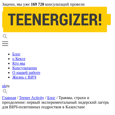
Зацени, мы уже
169 720
консультаций провели
Блог
о Кексе
Кто мы
Консультации
О нашей работе
Жизнь с ВИЧ
uk
ru
Главная
/
Teener Activity
/
Блог
/ Травмы, страхи и
преодоление: первый экспериментальный лидерский лагерь
для ВИЧ-позитивных подростков в Казахстане