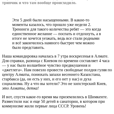
трипчик и что там вообще происходило.
Эти 5 дней были насыщенными. В какие-то
моменты казалось, что прошло уже недели 2.
Тренинги для такого количества ребят — это когда
единственное желание — поспать и отдохнуть, а в
итоге не хочется уезжать, ведь все стали родными
и всё закончилось намного быстрее чем можно
было представить.
Наша командировка началась в 7 утра воскресенья в Алмате.
Для справки, разница с Киевом по времени составляет 4 часа
— у нас было волшебное чувство предвкушения и
«джетлега». Нам повезло провести свободные полдня гуляя по
центру Алматы, понюхать запахи весеннего Казахстана,
старбакса (да, он есть у них, и его нет у нас) и духа
социализма. Ну а что вы хотели? Это не хипстерский Киев,
это Алматы, детка!
И вот, спустя какое-то время мы приземлились в Шимкенте.
Разместили нас и еще 50 детей в санатории, в котором при
коммунизме жили первые лица СССР. Уровень!