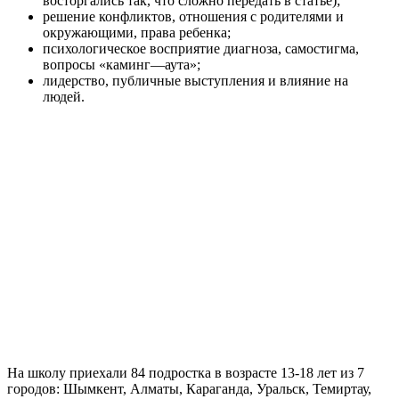
восторгались так, что сложно передать в статье);
решение конфликтов, отношения с родителями и
окружающими, права ребенка;
психологическое восприятие диагноза, самостигма,
вопросы «каминг—аута»;
лидерство, публичные выступления и влияние на
людей.
На школу приехали 84 подростка в возрасте 13-18 лет из 7
городов: Шымкент, Алматы, Караганда, Уральск, Темиртау,