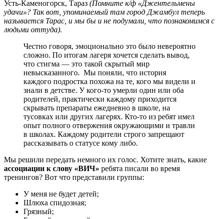
Усть-Каменогорск, Тараз
(Помните к/ф «Джентельмены
удачи»? Так вот, упоминаемый там город Джамбул теперь
называется Тарас, и мы бы и не подумали, что познакомимся с
людьми оттуда).
Честно говоря, эмоционально это было невероятно
сложно. По итогам лагеря хочется сделать вывод,
что стигма — это такой скрытый мир
невысказанного. Мы поняли, что история
каждого подростка похожа на те, кого мы видели и
знали в детстве. У кого-то умерли один или оба
родителей, практически каждому приходится
скрывать препараты ежедневно в школе, на
тусовках или других лагерях. Кто-то из ребят имел
опыт полного отвержения окружающими и травли
в школах. Каждому родители строго запрещают
рассказывать о статусе кому либо.
Мы решили передать немного их голос. Хотите знать, какие
ассоциации к слову «ВИЧ»
ребята писали во время
тренингов? Вот что представили группы:
У меня не будет детей;
Шлюха спидозная;
Грязный;