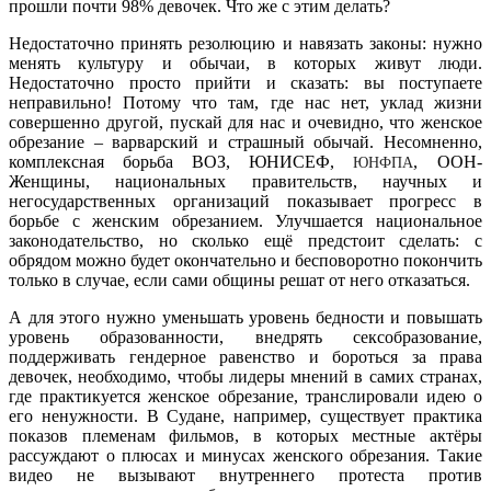
прошли почти 98% девочек. Что же с этим делать?
Недостаточно принять резолюцию и навязать законы: нужно
менять культуру и обычаи, в которых живут люди.
Недостаточно просто прийти и сказать: вы поступаете
неправильно! Потому что там, где нас нет, уклад жизни
совершенно другой, пускай для нас и очевидно, что женское
обрезание – варварский и страшный обычай. Несомненно,
комплексная борьба ВОЗ, ЮНИСЕФ,
, ООН-
ЮНФПА
Женщины, национальных правительств, научных и
негосударственных организаций показывает прогресс в
борьбе с женским обрезанием. Улучшается национальное
законодательство, но сколько ещё предстоит сделать: с
обрядом можно будет окончательно и бесповоротно покончить
только в случае, если сами общины решат от него отказаться.
А для этого нужно уменьшать уровень бедности и повышать
уровень образованности, внедрять сексобразование,
поддерживать гендерное равенство и бороться за права
девочек, необходимо, чтобы лидеры мнений в самих странах,
где практикуется женское обрезание, транслировали идею о
его ненужности. В Судане, например, существует практика
показов племенам фильмов, в которых местные актёры
рассуждают о плюсах и минусах женского обрезания. Такие
видео не вызывают внутреннего протеста против