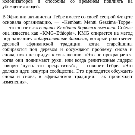
колонизаторов и способны со временем повлиять на
убеждения людей.
В Эфиопии активистка
Гебре вместе со своей сестрой Фикрте
основала организацию, —
«
Kembatti
Mentti
Gezzima
–
Toppe
»
—
что значит
«женщины Кембата борются вместе».
Сейчас
она известна как «
KMG
–
Ethiopia
».
KMG
опирается на метод
под название
v
«общественные диалоги»
, который родственен
древней африканской традиции, когда старейшины
собираются под деревом и обсуждают проблему снова и
снова, пока не придут к соглашению. «Это не прекращается,
когда они поднимают руки, или когда религиозные лидеры
говорят ‘пусть это прекратится’», —
говорит Гебре. «Это
должно идти изнутри сообщества. Это приходится обсуждать
снова и снова, в африканской традиции. Так происходят
изменения».