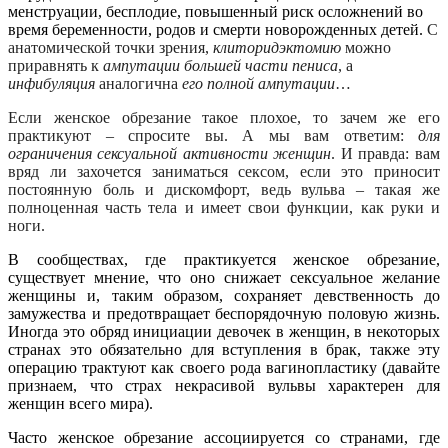
менструации, бесплодие, повышенный риск осложнений во
время беременности, родов и смерти новорожденных детей.
С
анатомической точки зрения,
клиторидэктомию
можно
приравнять к
ампутации большей части пениса
, а
инфибуляция
аналогична
его полной ампутации
…
Если женское обрезание такое плохое, то зачем же его
практикуют – спросите вы. А мы вам ответим:
для
ограничения сексуальной активности женщин
. И правда: вам
вряд ли захочется заниматься сексом, если это приносит
постоянную боль и дискомфорт, ведь вульва – такая же
полноценная часть тела и имеет свои функции, как руки и
ноги.
В сообществах, где практикуется женское обрезание,
существует мнение, что оно снижает сексуальное желание
женщины и, таким образом, сохраняет девственность до
замужества и предотвращает беспорядочную половую жизнь.
Иногда это обряд инициации девочек в женщин, в некоторых
странах это обязательно для вступления в брак, также эту
операцию трактуют как своего рода вагинопластику (давайте
признаем, что страх некрасивой вульвы характерен для
женщин всего мира).
Часто женское обрезание ассоциируется со странами, где