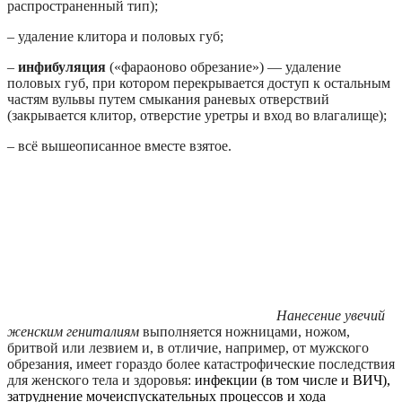
распространенный тип);
– удаление клитора и половых губ;
–
инфибуляция
(«фараоново обрезание») — удаление
половых губ, при котором перекрывается доступ к остальным
частям вульвы путем смыкания раневых отверствий
(закрывается клитор, отверстие уретры и вход во влагалище);
– всё вышеописанное вместе взятое.
Нанесение увечий
женским гениталиям
выполняется ножницами, ножом,
бритвой или лезвием и, в отличие, например, от мужского
обрезания, имеет гораздо более катастрофические последствия
для женского тела и здоровья:
инфекции (в том числе и ВИЧ),
затруднение мочеиспускательных процессов и хода