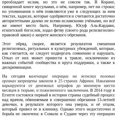
преобладает ислам, но это не совсем так. В Коране,
священной книге мусульман, о нём, например, нет ни строки;
но упоминания о нём появляются уже в следующих за ним
текстах,
хадисах,
которые одобряются и считаются достаточно
авторитетными далеко не всеми исламскими учёными, но всё
же имеют место быть. Например, Юсуф Аль-Кардави,
египетский богослов, издал фетву (своего рода релизигиозно-
правовой закон) о запрете женского обрезания.
Этот обряд, скорее, является результатом смешения
религиозных, ритуальных и культурных убеждений, которые,
как считается, не следует подвергать сомнению и нарушать.
Отказ от них может привести к травле, исключению из
важных событий сообщества и круга поддержки, а также к
дискриминации.
На сегодня
к
алечащие операции на женских половых
органах
запрещены законом в 25 странах Африки. Наказания
варьируются от денежных штрафов до минимум шести
месяцев в тюрьме, и пожизненного заключения.
В 2014 году в
Египте состоялся первый в истории страны судебный процесс
над врачом, обвиняемым в совершении обрезания 13-летней
девочки, в результате которого она умерла, и её отцом,
который привел ее в клинику. Однако этого недостаточно и
борьба не окончена: в Сомали и Судане через эту операцию