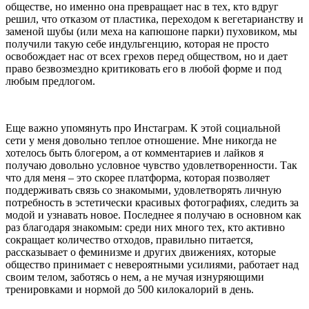
обществе, но именно она превращает нас в тех, кто вдруг
решил, что отказом от пластика, переходом к вегетарианству и
заменой шубы (или меха на капюшоне парки) пуховиком, мы
получили такую себе индульгенцию, которая не просто
освобождает нас от всех грехов перед обществом, но и дает
право безвозмездно критиковать его в любой форме и под
любым предлогом.
Еще важно упомянуть про Инстаграм. К этой социальной
сети у меня довольно теплое отношение. Мне никогда не
хотелось быть блогером, а от комментариев и лайков я
получаю довольно условное чувство удовлетворенности. Так
что для меня – это скорее платформа, которая позволяет
поддерживать связь со знакомыми, удовлетворять личную
потребность в эстетически красивых фотографиях, следить за
модой и узнавать новое. Последнее я получаю в основном как
раз благодаря знакомым: среди них много тех, кто активно
сокращает количество отходов, правильно питается,
рассказывает о феминизме и других движениях, которые
общество принимает с невероятными усилиями, работает над
своим телом, заботясь о нем, а не мучая изнуряющими
тренировками и нормой до 500 килокалорий в день.