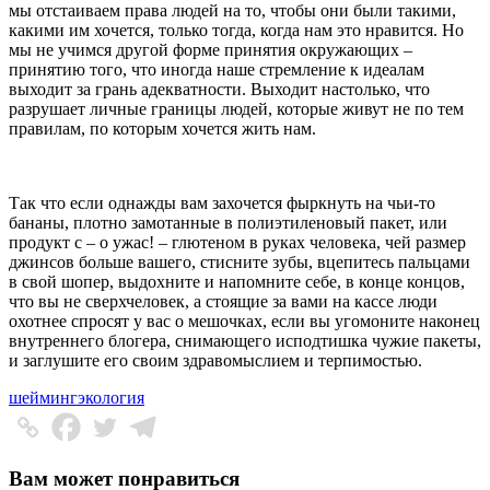
мы отстаиваем права людей на то, чтобы они были такими,
какими им хочется, только тогда, когда нам это нравится. Но
мы не учимся другой форме принятия окружающих –
принятию того, что иногда наше стремление к идеалам
выходит за грань адекватности. Выходит настолько, что
разрушает личные границы людей, которые живут не по тем
правилам, по которым хочется жить нам.
Так что если однажды вам захочется фыркнуть на чьи-то
бананы, плотно замотанные в полиэтиленовый пакет, или
продукт с – о ужас! – глютеном в руках человека, чей размер
джинсов больше вашего, стисните зубы, вцепитесь пальцами
в свой шопер, выдохните и напомните себе, в конце концов,
что вы не сверхчеловек, а стоящие за вами на кассе люди
охотнее спросят у вас о мешочках, если вы угомоните наконец
внутреннего блогера, снимающего исподтишка чужие пакеты,
и заглушите его своим здравомыслием и терпимостью.
шейминг
экология
Вам может понравиться