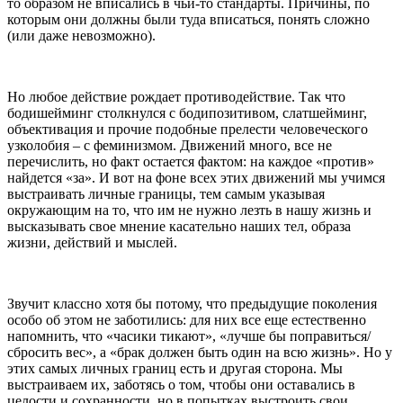
то образом не вписались в чьи-то стандарты. Причины, по
которым они должны были туда вписаться, понять сложно
(или даже невозможно).
Но любое действие рождает противодействие. Так что
бодишейминг столкнулся с бодипозитивом, слатшейминг,
объективация и прочие подобные прелести человеческого
узколобия – с феминизмом. Движений много, все не
перечислить, но факт остается фактом: на каждое «против»
найдется «за». И вот на фоне всех этих движений мы учимся
выстраивать личные границы, тем самым указывая
окружающим на то, что им не нужно лезть в нашу жизнь и
высказывать свое мнение касательно наших тел, образа
жизни, действий и мыслей.
Звучит классно хотя бы потому, что предыдущие поколения
особо об этом не заботились: для них все еще естественно
напомнить, что «часики тикают», «лучше бы поправиться/
сбросить вес», а «брак должен быть один на всю жизнь». Но у
этих самых личных границ есть и другая сторона. Мы
выстраиваем их, заботясь о том, чтобы они оставались в
целости и сохранности, но в попытках выстроить свои,