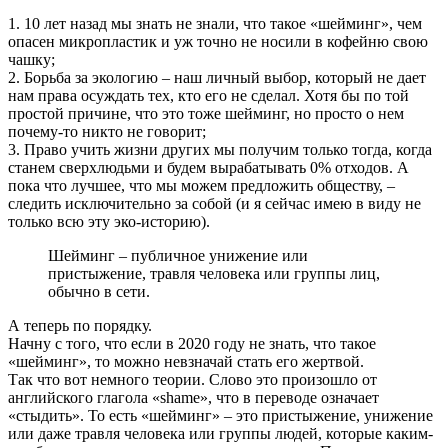
1. 10 лет назад мы знать не знали, что такое «шейминг», чем
опасен микропластик и уж точно не носили в кофейню свою
чашку;
2. Борьба за экологию – наш личный выбор, который не дает
нам права осуждать тех, кто его не сделал. Хотя бы по той
простой причине, что это тоже шейминг, но просто о нем
почему-то никто не говорит;
3. Право учить жизни других мы получим только тогда, когда
станем сверхлюдьми и будем вырабатывать 0% отходов. А
пока что лучшее, что мы можем предложить обществу, –
следить исключительно за собой (и я сейчас имею в виду не
только всю эту эко-историю).
Шейминг – публичное унижение или
пристыжение, травля человека или группы лиц,
обычно в сети.
А теперь по порядку.
Начну с того, что если в 2020 году не знать, что такое
«шейминг», то можно невзначай стать его жертвой.
Так что вот немного теории. Слово это произошло от
английского глагола «shame», что в переводе означает
«стыдить». То есть «шейминг» – это пристыжение, унижение
или даже травля человека или группы людей, которые каким-