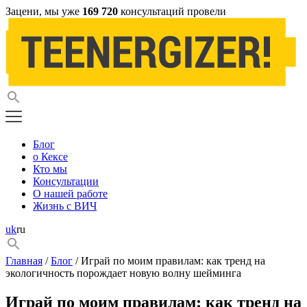
Зацени, мы уже
169 720
консультаций провели
Блог
о Кексе
Кто мы
Консультации
О нашей работе
Жизнь с ВИЧ
uk
ru
Главная
/
Блог
/ Играй по моим правилам: как тренд на
экологичность порождает новую волну шейминга
Играй по моим правилам: как тренд на