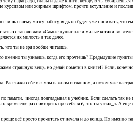
 тему параграфа, главы и даже книги, которую ты собираешься ч
ые курсивом или жирным шрифтом, прочти вступление и последн
егчишь своему мозгу работу, ведь он будет уже понимать, что е
ь статью с заголовком «Самые пушистые и милые котики во всел
еляется их милость и так далее.
ть, что ты не зря вообще читаешь.
 Что именно ты узнаешь, когда его прочтёшь? Предыдущие пункты 
ажем страшную вещь, но делай пометки в книге!? Если, конечно
ла. Расскажи себе о самом важном и главном, а потом уже настр
 по памяти, иногда подглядывая в учебник. Если сделать так не 
-то время еще раз повторить про себя всё, что ты узнал_а. А ещ
проще всё просто прочитать от начала и до конца. Но именно так