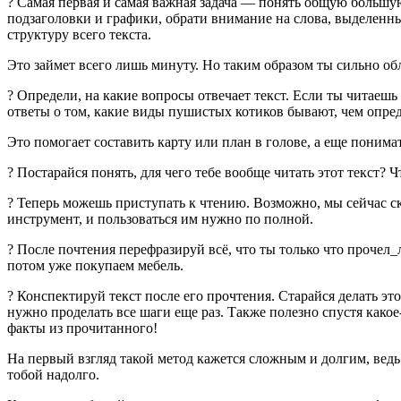
? Самая первая и самая важная задача — понять общую большую
подзаголовки и графики, обрати внимание на слова, выделенн
структуру всего текста.
Это займет всего лишь минуту. Но таким образом ты сильно обл
? Определи, на какие вопросы отвечает текст. Если ты читаеш
ответы о том, какие виды пушистых котиков бывают, чем опред
Это помогает составить карту или план в голове, а еще понима
? Постарайся понять, для чего тебе вообще читать этот текст?
? Теперь можешь приступать к чтению. Возможно, мы сейчас ск
инструмент, и пользоваться им нужно по полной.
? После почтения перефразируй всё, что ты только что прочел_
потом уже покупаем мебель.
? Конспектируй текст после его прочтения. Старайся делать это
нужно проделать все шаги еще раз.
Также полезно спустя какое
факты из прочитанного!
На первый взгляд такой метод кажется сложным и долгим, ведь 
тобой надолго.