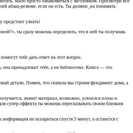
итать. Мало просто ознакомиться с заголовком. Просмотри все
ий абзац-резюме, если он есть. Ты должен_на понимать
му предстоит узнать!
енной?», ты сразу можешь определить, что в ней ты получишь
помогут тебе дать ответ на этот вопрос.
, она принадлежит тебе, а не библиотеке. Книга — это
аивай детали. Помни, что сначала мы строим фундамент дома, а
получается, значит материал, возможно, усвоился плохо и
е для супер-эффекта ты можешь пересказывать своим близким
 информация не испариться спустя 5 минут, а останется с