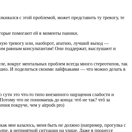
лкивался с этой проблемой, может представить ту тревогу, те
которые помогают ей в моменты паники.
нную тревогу или, наоборот, апатию, лучший выход —
им равным консультантам! Они поддержат, выслушают и
ле, вокруг ментальных проблем всегда много стереотипов, так
страшно. И поделиться своими лайфхаками — что можно делать в
о сути это что-то
типо
внезапного ощущения слабости и
. Потому что не понимаешь до конца:
чтó
не так?
чтó
за
ия покруче, чем у airpods pro
)
 как мне казалось, меня быть не должно (например, прогулка с
лпе, в неприятной ситуации на улице. Даже в процессе