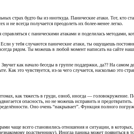
ных страх будто бы из ниоткуда. Панические атаки. Тот, кто ста
ех и не всегда получается преодолеть их
более-менее
легко.⠀
ется справляться с паническими атаками и поделилась методами, 
 Если у тебя случаются панические атаки, ты ощущаешь постоя
всегда
рядом. Ты можешь в любой момент написать на сайте наш
. Звучит как начало беседы в группе поддержки, да?
?
На самом де
пыте. Как это чувствуется, из-за чего случается, насколько это 
томах, как тяжесть в груди, озноб, иногда — головокружение. П
надвигается опасность, но не можешь исправить и предотвратить
еделённости. Оно очень “накрывает”. Функция полного погружен
герами чаще всего становились отношения и ситуации, в которых,
езнакомому родственнику). Иногда паника может появиться в то