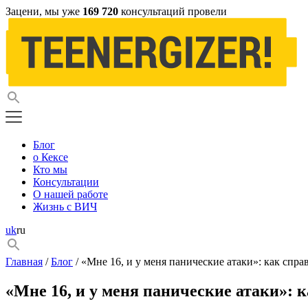
Зацени, мы уже
169 720
консультаций провели
Блог
о Кексе
Кто мы
Консультации
О нашей работе
Жизнь с ВИЧ
uk
ru
Главная
/
Блог
/ «Мне 16, и у меня панические атаки»: как спра
«Мне 16, и у меня панические атаки»: к