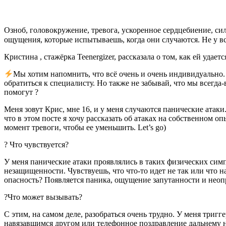
Озноб, головокружение, тревога, ускоренное сердцебиение, силь
ощущения, которые испытываешь, когда они случаются. Не у вс
Кристина , стажёрка Teenergizer, рассказала о том, как ей уда
Мы хотим напомнить, что всё очень и очень индивидуально.
обратиться к специалисту. Но также не забывай, что мы
всегда-
помогут
?
Меня зовут Крис, мне 16, и у меня случаются панические атаки
что в этом посте я хочу рассказать об атаках на собственном о
момент тревоги, чтобы ее уменьшить. Let’s go
)
?
Что чувствуется?
У меня панические атаки проявлялись в таких физических симп
незащищенности. Чувствуешь, что что-то идет не так или что 
опасность? Появляется паника, ощущение запутанности и неопр
?
Что может вызывать?
С этим, на самом деле, разобраться очень трудно. У меня триг
навязавшимся другом или телефонное поздравление дальнему н