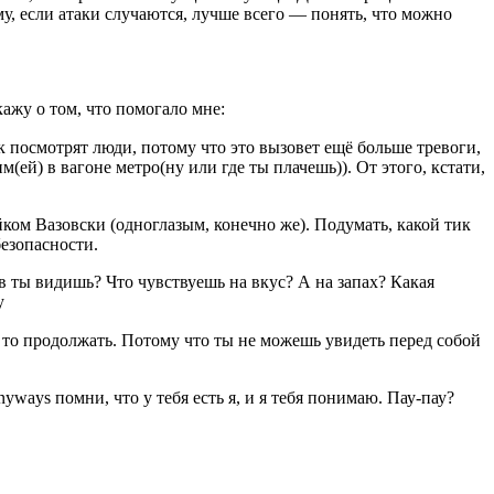
у, если атаки случаются, лучше всего — понять, что можно
скажу о том, что помогало мне:
ак посмотрят люди, потому что это вызовет ещё больше тревоги,
м(ей) в вагоне метро(ну или где ты плачешь)
)
. От этого, кстати,
йком
Вазовски
(одноглазым, конечно же). Подумать, какой тик
безопасности.
в ты видишь? Что чувствуешь на вкус? А на запах? Какая
у
, то продолжать. Потому что ты не можешь увидеть перед собой
yways помни, что у тебя есть я, и я тебя понимаю. Пау-пау
?