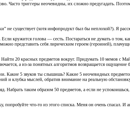
ово. Часто триггеры неочевидны, их сложно предугадать. Поэтом
ки” не существует (хотя
инфопродукт
был бы неплохой
?
). Я рас
. Если кружится голова — сесть. Постараться не думать о том, к
, можно представить себя лирическим героем (героиней), плачущи
. Найти 20 красных предметов вокруг. Придумать 10
мемов
с Ма
ключается, а из-за понятных алгоритмов возвращается ощущение 
нии. Какие 5 звуков ты слышишь? Какие 5 неочевидных предмето
ний и клубка мыслей, обратив внимание на реальную обстановк
ряд. Набрать таким образом 50 предметов, а если не успокоишься
, попробуйте что-то из этого списка. Меня он очень спасал. И an