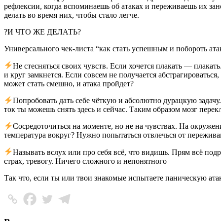
рефлексии, когда вспоминаешь об атаках и переживаешь их зан
делать во время них, чтобы стало легче.
?
И ЧТО ЖЕ ДЕЛАТЬ?
Универсального
чек-листа
“как стать успешным и побороть ата
Не стесняться своих чувств. Если хочется плакать — плакать
и круг замкнется. Если совсем не получается абстрагироваться
может стать смешно, и атака пройдет
?
Попробовать дать себе чёткую и абсолютно дурацкую задачу
ток ты можешь снять здесь и сейчас. Таким образом мозг пере
Сосредоточиться на моменте, но не на чувствах. На окруже
температура вокруг? Нужно попытаться отвлечься от пережива
Называть вслух или про себя всё, что видишь. Прям всё под
страх, тревогу. Ничего сложного и непонятного
Так что, если ты или твои знакомые испытаете паническую атаку