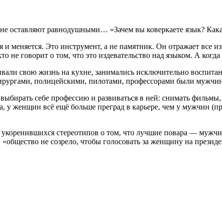
е оставляют равнодушными… «Зачем вы коверкаете язык? Какая 
я и меняется. Это инструмент, а не памятник. Он отражает все 
то не говорит о том, что это издевательство над языком. А когд
ивали свою жизнь на кухне, занимались исключительно воспита
хирургами, полицейскими, пилотами, профессорами были мужчин
выбирать себе профессию и развиваться в ней: снимать фильмы, 
а, у женщин всё ещё больше преград в карьере, чем у мужчин (п
ко укоренившихся стереотипов о том, что лучшие повара — муж
 «общество не созрело, чтобы голосовать за женщину на презид