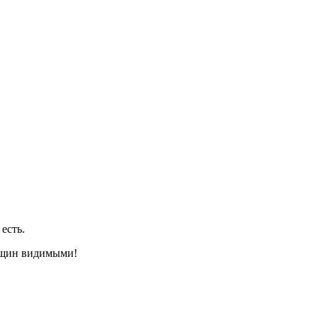
есть.
нщин видимыми!