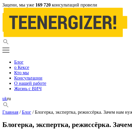
Зацени, мы уже
169 720
консультаций провели
Блог
о Кексе
Кто мы
Консультации
О нашей работе
Жизнь с ВИЧ
uk
ru
Главная
/
Блог
/ Блогерка, экспертка, режиссёрка. Зачем нам 
Блогерка, экспертка, режиссёрка. Зач