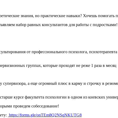
етические знания, но практические навыки? Хочешь помогать под
бъявляем набор равных консультантов для работы с подростками!
ультирования от профессионального психолога, психотерапевта 
ервизионных группах, которые проходят не реже 1 раза в месяц
 супервизора, а еще огромный плюс в карму и строчку в резюме
старше курсе факультета психологии в одном из киевских униве
оторыми проведем собеседование!
кету:
https://forms.gle/onTEm8Q2NSqNKUTG8