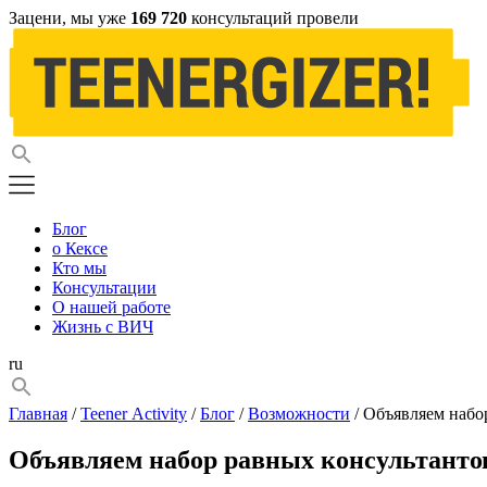
Зацени, мы уже
169 720
консультаций провели
Блог
о Кексе
Кто мы
Консультации
О нашей работе
Жизнь с ВИЧ
ru
Главная
/
Teener Activity
/
Блог
/
Возможности
/ Объявляем набо
Объявляем набор равных консультанто