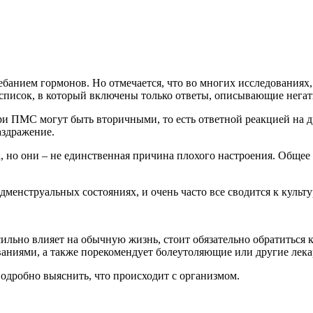
ебанием гормонов. Но отмечается, что во многих исследования
 список, в который включены только ответы, описывающие нега
ри ПМС могут быть вторичными, то есть ответной реакцией на 
раздражение.
 но они – не единственная причина плохого настроения. Общее 
дменструальных состояниях, и очень часто все сводится к куль
ильно влияет на обычную жизнь, стоит обязательно обратиться к
ваниями, а также порекомендует болеутоляющие или другие лека
одробно выяснить, что происходит с организмом.