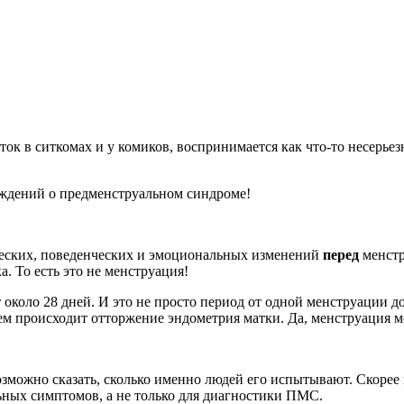
к в ситкомах и у комиков, воспринимается как что-то несерьезн
уждений о предменструальном синдроме!
еских, поведенческих и эмоциональных изменений
перед
менстр
. То есть это не менструация!
около 28 дней. И это не просто период от одной менструации до
тем происходит отторжение эндометрия матки. Да, менструация м
ожно сказать, сколько именно людей его испытывают. Скорее все
ных симптомов, а не только для диагностики ПМС.