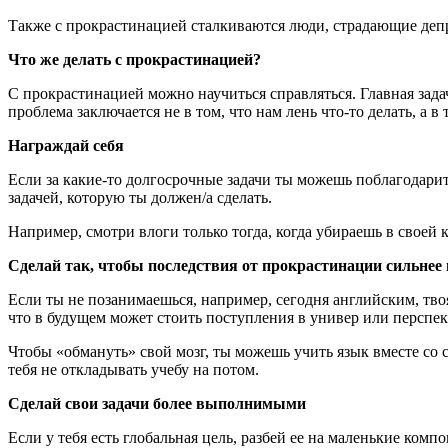
Также с прокрастинацией сталкиваются люди, страдающие деп
Что же делать с прокрастинацией?
С прокрастинацией можно научиться справляться. Главная задач
проблема заключается не в том, что нам лень что-то делать, а в т
Награждай себя
Если за какие-то долгосрочные задачи ты можешь поблагодарит
задачей, которую ты должен/а сделать.
Например, смотри влоги только тогда, когда убираешь в своей
Сделай так, чтобы последствия от прокрастинации сильнее
Если ты не позанимаешься, например, сегодня английским, твоя
что в будущем может стоить поступления в универ или перспе
Чтобы «обмануть» свой мозг, ты можешь учить язык вместе со с
тебя не откладывать учебу на потом.
Сделай свои задачи более выполнимыми
Если у тебя есть глобальная цель, разбей ее на маленькие ком