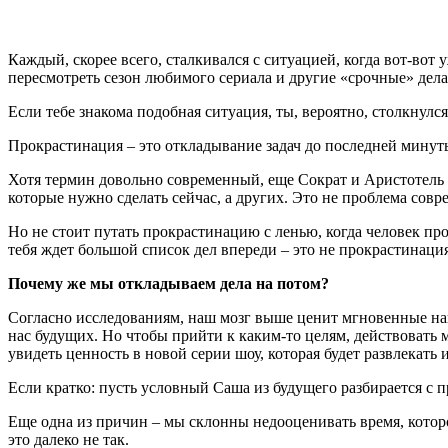
Каждый, скорее всего, сталкивался с ситуацией, когда вот-вот
пересмотреть сезон любимого сериала и другие «срочные» дела,
Если тебе знакома подобная ситуация, ты, вероятно, столкнулся
Прокрастинация – это откладывание задач до последней минут
Хотя термин довольно современный, еще Сократ и Аристотель о
которые нужно сделать сейчас, а других. Это не проблема совре
Но не стоит путать прокрастинацию с ленью, когда человек прос
тебя ждет большой список дел впереди – это не прокрастинация
Почему же мы откладываем дела на потом?
Согласно исследованиям, наш мозг выше ценит мгновенные наг
нас будущих. Но чтобы прийти к каким-то целям, действовать 
увидеть ценность в новой серии шоу, которая будет развлекать
Если кратко: пусть условный Саша из будущего разбирается с
Еще одна из причин – мы склонны недооценивать время, которо
это далеко не так.