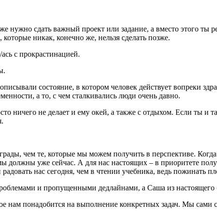
 уже нужно сдать важный проект или задание, а вместо этого ты р
 которые никак, конечно же, нельзя сделать позже.
/ась с прокрастинацией.
ы.
писывали состояние, в котором человек действует вопреки здрав
менности, а то, с чем сталкивались люди очень давно.
то ничего не делает и ему окей, а также с отдыхом. Если ты и та
.
рады, чем те, которые мы можем получить в перспективе. Когда
мы должны уже сейчас. А для нас настоящих – в приоритете пол
 и радовать нас сегодня, чем в чтении учебника, ведь пожинать 
 проблемами и пропущенными дедлайнами, а Саша из настоящего 
е нам понадобится на выполнение конкретных задач. Мы сами се