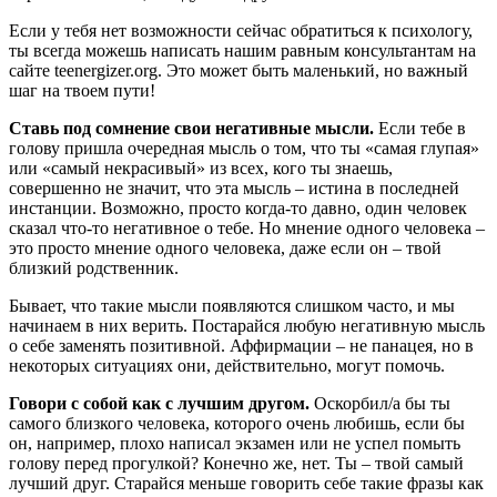
Если у тебя нет возможности сейчас обратиться к психологу,
ты всегда можешь написать нашим равным консультантам на
сайте teenergizer.org. Это может быть маленький, но важный
шаг на твоем пути!
Ставь под сомнение свои негативные мысли.
Если тебе в
голову пришла очередная мысль о том, что ты «самая глупая»
или «самый некрасивый» из всех, кого ты знаешь,
совершенно не значит, что эта мысль – истина в последней
инстанции. Возможно, просто когда-то давно, один человек
сказал что-то негативное о тебе. Но мнение одного человека –
это просто мнение одного человека, даже если он – твой
близкий родственник.
Бывает, что такие мысли появляются слишком часто, и мы
начинаем в них верить. Постарайся любую негативную мысль
о себе заменять позитивной. Аффирмации – не панацея, но в
некоторых ситуациях они, действительно, могут помочь.
Говори с собой как с лучшим другом.
Оскорбил/а бы ты
самого близкого человека, которого очень любишь, если бы
он, например, плохо написал экзамен или не успел помыть
голову перед прогулкой? Конечно же, нет. Ты – твой самый
лучший друг. Старайся меньше говорить себе такие фразы как