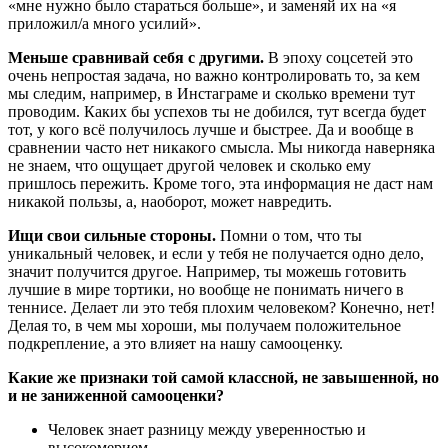
«мне нужно было стараться больше», и заменяй их на «я
приложил/а много усилий».
Меньше сравнивай себя с другими.
В эпоху соцсетей это
очень непростая задача, но важно контролировать то, за кем
мы следим, например, в Инстаграме и сколько времени тут
проводим. Каких бы успехов ты не добился, тут всегда будет
тот, у кого всё получилось лучше и быстрее. Да и вообще в
сравнении часто нет никакого смысла. Мы никогда наверняка
не знаем, что ощущает другой человек и сколько ему
пришлось пережить. Кроме того, эта информация не даст нам
никакой пользы, а, наоборот, может навредить.
Ищи свои сильные стороны.
Помни о том, что ты
уникальный человек, и если у тебя не получается одно дело,
значит получится другое. Например, ты можешь готовить
лучшие в мире тортики, но вообще не понимать ничего в
теннисе. Делает ли это тебя плохим человеком? Конечно, нет!
Делая то, в чем мы хороши, мы получаем положительное
подкрепление, а это влияет на нашу самооценку.
Какие же признаки той самой классной, не завышенной, но
и не заниженной самооценки?
Человек знает разницу между уверенностью и
высокомерием