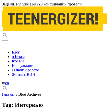
Зацени, мы уже
169 720
консультаций провели
Блог
о Кексе
Кто мы
Консультации
О нашей работе
Жизнь с ВИЧ
ru
en
Главная
/ Blog Archives
Tag:
Интервью