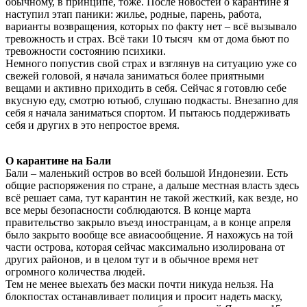
обычному, в принципе, тоже. После новостей о карантине я
наступил этап паники: жилье, родные, парень, работа,
варианты возвращения, которых по факту нет – всё вызывало
тревожность и страх. Всё таки 10 тысяч км от дома бьют по
тревожности состоянию психики.
Немного попустив свой страх и взглянув на ситуацию уже со
свежей головой, я начала заниматься более приятными
вещами и активно приходить в себя. Сейчас я готовлю себе
вкусную еду, смотрю ютьюб, слушаю подкасты. Внезапно для
себя я начала заниматься спортом. И пытаюсь поддерживать
себя и других в это непростое время.
О карантине на Бали
Бали – маленький остров во всей большой Индонезии. Есть
общие распоряжения по стране, а дальше местная власть здесь
всё решает сама, тут карантин не такой жесткий, как везде, но
все меры безопасности соблюдаются. В конце марта
правительство закрыло въезд иностранцам, а в конце апреля
было закрыто вообще все авиасообщение. Я нахожусь на той
части острова, которая сейчас максимально изолирована от
других районов, и в целом тут и в обычное время нет
огромного количества людей.
Тем не менее выехать без маски почти никуда нельзя. На
блокпостах останавливает полиция и просит надеть маску,