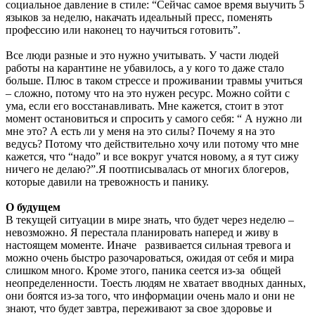
социальное давление в стиле: “Сейчас самое время выучить 5
языков за неделю, накачать идеальный пресс, поменять
профессию или наконец то научиться готовить”.
Все люди разные и это нужно учитывать. У части людей
работы на карантине не убавилось, а у кого то даже стало
больше. Плюс в таком стрессе и проживании травмы учиться
– сложно, потому что на это нужен ресурс. Можно сойти с
ума, если его восстанавливать. Мне кажется, стоит в этот
момент остановиться и спросить у самого себя: “ А нужно ли
мне это? А есть ли у меня на это силы? Почему я на это
ведусь? Потому что действительно хочу или потому что мне
кажется, что “надо” и все вокруг учатся новому, а я тут сижу
ничего не делаю?”.Я поотписывалась от многих блогеров,
которые давили на тревожность и панику.
О будущем
В текущей ситуации в мире знать, что будет через неделю –
невозможно. Я перестала планировать наперед и живу в
настоящем моменте. Иначе развивается сильная тревога и
можно очень быстро разочароваться, ожидая от себя и мира
слишком много. Кроме этого, паника сеется из-за общей
неопределенности. Тоесть людям не хватает вводных данных,
они боятся из-за того, что информации очень мало и они не
знают, что будет завтра, переживают за свое здоровье и