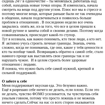
сидишь 24/7 в одиночестве – ты меняешься, работаешь над
собой, находишь новые точки опоры. Я изменилась, начала
смотреть на вещи под другим углом. Плюс все мы в стрессе и
поэтому многие вещи, которые раньше были не так очевидны
в общении, начали подсвечиваться и появилось больше
проблем в отношениях . В последнюю неделю все очень
закрылись опять же, из-за того, что все в целом пришли к
новой рутине и заняты собой и своими делами. Поэтому когда
созваниваешься, происходит какой-то ступор.
Тут я осознала, как важно понимать, кто твои люди, а кто нет.
Я активно учусь строить личные границы. Знаешь, очень
сложно, когда не понимаешь, где они, какие у тебя ценности и
кто ты вообще такой. Возвращаясь обратно к самой себе, стало
намного проще как выставлять свои границы так и не
нарушать чужие. И в целом строить более здоровые
отношения с людьми.
Я поняла, что нужно быть себе самой нужной, крепкой и
сильной поддержкой.
О заботе к себе
Меня поддерживает вкусная еда. Это безумно важно.
Ещё я разрешаю себе ничего не делать, если плохо. Если это
не делать, чувство ФОМО усиливается, ты чувствуешь себя
унылым говном, потому что просто лежишь и не можешь
ничего сделать.Сейчас на нас со всех сторон оказывается