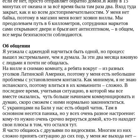
если ее нет, просто отправляет обратно домой.Я живу в 15
минутах от океана и за всё время была там раза два. Вход туда
закрыт, как и ко всем достопримечательностям. У меня нет
байка, поэтому в магазин меня возит хозяин виллы. Мы
преодолеваем путь в 6 киллометров, сотрудники маркетов
сами открывают двери и брызгают антисептиком, – в общем,
все меры безопасности соблюдаются.
Об общении
Я уезжала с аджендой научиться быть одной, но процесс
вышел экстремальнее, чем я думала. За эти два месяца вживую
с людьми я почти не общалась.
На вилле я снимаю комнату, а ребята вокруг – из разных
уголков Латинской Америки, поэтому у меня есть небольшие
проблемы с установлением контакта. Как минимум, я не знаю
испанского, поэтому влиться в их комьюнити – сложно. В
последнее время, учитывая ситуацию, в которой мы все
вместе оказались, чуть больше начинаем коммуницировать и
думаю, скоро сможем с ними нормально законнектиться.
С украинцами на Бали у нас есть общий чатик. Там в
основном несется паника, но у всех очень разное настроение:
кому-то нужно очень срочно вернуться домой, кто-то находит
свои плюсы в том, что остался тут.
Я часто общаюсь с друзьями по видеосвязи. Многим из них
сложно принять ситуацию до сих пор, у меня же выхода нет –