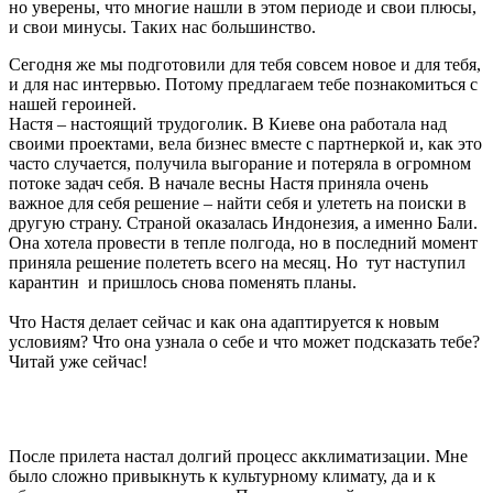
но уверены, что многие нашли в этом периоде и свои плюсы,
и свои минусы. Таких нас большинство.
Сегодня же мы подготовили для тебя совсем новое и для тебя,
и для нас интервью. Потому предлагаем тебе познакомиться с
нашей героиней.
Настя – настоящий трудоголик. В Киеве она р
аботала над
своими проектами, вела бизнес вместе с партнеркой и, как это
часто случается, получила выгорание и потеряла в огромном
потоке задач себя. В начале весны Настя приняла очень
важное для себя решение – найти себя и улететь на поиски в
другую страну. Страной оказалась Индонезия, а именно Бали.
Она хотела провести в тепле полгода, но в последний момент
приняла решение полететь всего на месяц. Но тут наступил
карантин и пришлось снова поменять планы.
Что Настя делает сейчас и как она адаптируется к новым
условиям? Что она узнала о себе и что может подсказать тебе?
Читай уже сейчас!
После прилета настал долгий процесс акклиматизации. Мне
было сложно привыкнуть к культурному климату, да и к