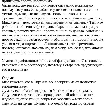
принимать просто необходимо.
Часть моих друзей воспринимают ситуацию нормально,
потому что у них есть работа и у них всё осталось на своих
местах. Думаю, это потому что большинство из них
фрилансеры, а те, кто работал в офисе – перешли на удаленку.
Максимум – некоторых из них перевели на удаленку. Тем, кто
работает в общепите (рестораны, бары – прим.авт.) гораздо
сложнее, потому что они просто лишились дохода. Многие их
них ненамеренно становятся токсичными, потому что у них
просто заканчивается ресурс, чтобы принять новости и новые
условия мира нормально. Я понимаю, что это временно,
поэтому стараюсь помочь им, чем могу. Тем более, что многие
из них уже пришли к смирению.
У многих работающих сбился лайф-ворк баланс. Это сильно
утомляет и забирает ресурс, поэтому я стараюсь предупредить
это и помочь им.
О доме
Мне кажется, что в Украине всё воспринимают немножко
эмоциональнее.
Думаю, если бы я была дома, я бы немного свихнулась.
Ощущение опустевшего города, который обычно кишит
людьми, пустые улицы, закрытые кофейни – мегаполис
сменился на глушь. Думаю, это могло бы тоже по своему