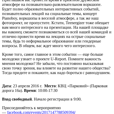
атмосфере на познавательно-развлекательном воркшопе.
Будет полно образовательных интерактивных событий,
познавательных лекций на социальные темы, концерт
Pianoboy, воркшопы в веселой атмосфере, а так же наш
фотопроект, не пропустите
.
Кстати, Teenergizer тоже обещает
вам много интересного на презентации. На нашей площадке
вы наконец сможете познакомиться со всей нашей командой и
отлично провести время на лекциях на острые социальные
темы, будь то неформальное образование или гендерные
вопросы. В общем, вас ждет много чего интересного.
Кроме того, самое главное в этом событии — еще больше
молодежи узнает о проекте U-Report
.
Помните важность
мнения молодежи? Не забыли, что постоянно высказывая
свою точку зрения, вы влияете на развитие нашего общества?
Тогда придите и покажите, как надо бороться с равнодушием.
Дата
: 23 апреля 2016 г.
Место
: КВЦ «Парковий» (Парковая
дорога 16а).
Время
: 10:00-17:30
Вход свободный
. Начало регистрации в 9:00.
Присоединяйтесь к мероприятию
—
facebook.com/events/2017147788509394/