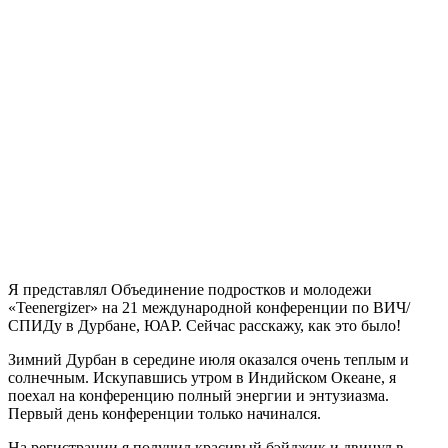
Я представлял Объединение подростков и молодежи
«Teenergizer» на 21 международной конференции по ВИЧ/
СПИДу в Дурбане, ЮАР. Сейчас расскажу, как это было!
Зимний Дурбан в середине июля оказался очень теплым и
солнечным. Искупавшись утром в Индийском Океане, я
поехал на конференцию полный энергии и энтузиазма.
Первый день конференции только начинался.
На регистрации я получил красивый бэйджик и двинул в