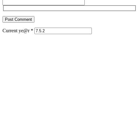
Current ye@r
*