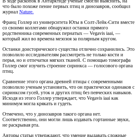
В ходе раскопок в Антарктиде ученые смогли выяснить, на
что было похоже пение первых птиц и динозавров, сообщил
журнал
Nature.
Франц Голлер из университета Юты в Солт-Лейк-Сити вместе
со своими коллегами обнаружил останки прямого
родственника современных пернатых — Vegavis iaai, —
который жил во времена мезозоя за полярным кругом.
Останки доисторического существа отлично сохранились. Это
позволило исследователям рассмотреть не только кости и
перья, но и отпечатки мягких тканей. С помощью томографа
Голлер смог изучить строение сиринкса — голосового органа
птиц.
Сравнение этого органа древней птицы с современными
позволило ученым установить, что он практически одинаков с
сиринксом гусей, уток и других птиц без певческих навыков.
Исходя из этого Голлер утверждает, что Vegavis iaai как
минимум могла крякать и гудеть.
Отмечено, что у динозавров такого органа нет.
Соответственно, они могли лишь издавать гортанные звуки,
не раскрывая рта.
Авторы статьи утверждают, что умение выдавать сложные