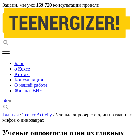
Зацени, мы уже
169 720
консультаций провели
Блог
о Кексе
Кто мы
Консультации
О нашей работе
Жизнь с ВИЧ
uk
ru
Главная
/
Teener Activity
/ Ученые опровергли один из главных
мифов о динозаврах
Ученые опровергли один из главных