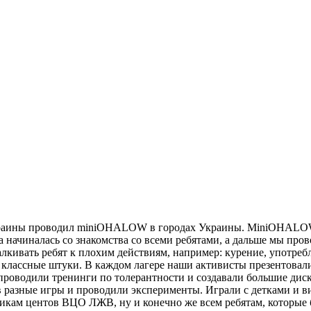
краины проводил miniOHALOW в городах Украины. MiniOHALOW – 
начиналась со знакомства со всеми ребятами, а дальше мы прово
алкивать ребят к плохим действиям, например: курение, употре
классные штуки. В каждом лагере наши активисты презентовали T
роводили тренинги по толерантности и создавали большие дискус
 разные игры и проводили эксперименты. Играли с детками и ви
тникам центов ВЦО ЛЖВ, ну и конечно же всем ребятам, которые 