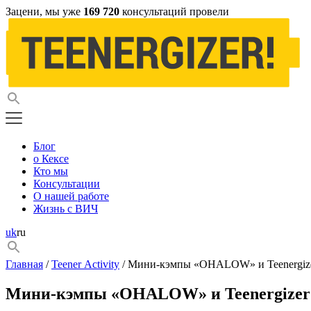
Зацени, мы уже
169 720
консультаций провели
Блог
о Кексе
Кто мы
Консультации
О нашей работе
Жизнь с ВИЧ
uk
ru
Главная
/
Teener Activity
/ Мини-кэмпы «OHALOW» и Teenergiz
Мини-кэмпы «OHALOW» и Teenergizer