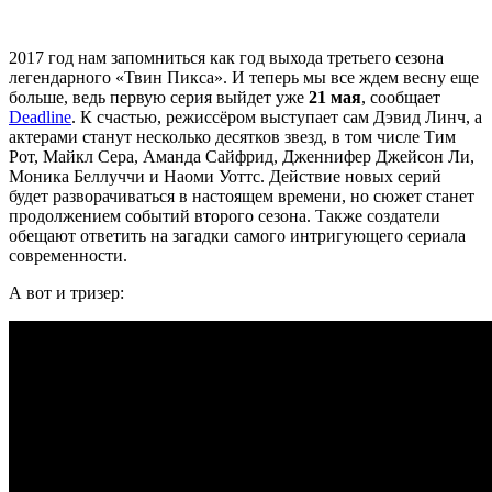
2017 год нам запомниться как год выхода третьего сезона
легендарного «Твин Пикса». И теперь мы все ждем весну еще
больше, ведь первую серия выйдет уже
21 мая
, сообщает
Deadline
. К счастью, режиссёром выступает сам Дэвид Линч, а
актерами станут несколько десятков звезд, в том числе Тим
Рот, Майкл Сера, Аманда Сайфрид, Дженнифер Джейсон Ли,
Моника Беллуччи и Наоми Уоттс. Действие новых серий
будет разворачиваться в настоящем времени, но сюжет станет
продолжением событий второго сезона. Также создатели
обещают ответить на загадки самого интригующего сериала
современности.
А вот и тризер: