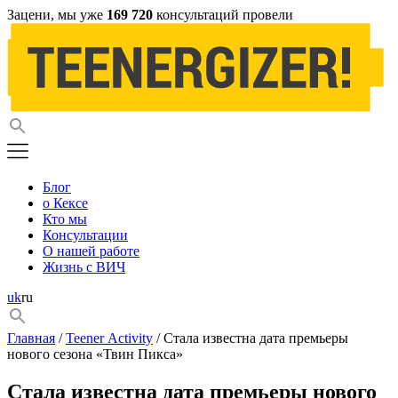
Зацени, мы уже
169 720
консультаций провели
Блог
о Кексе
Кто мы
Консультации
О нашей работе
Жизнь с ВИЧ
uk
ru
Главная
/
Teener Activity
/ Стала известна дата премьеры
нового сезона «Твин Пикса»
Стала известна дата премьеры нового