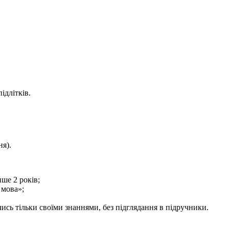
ідлітків.
ня).
ше 2 років;
 мова»;
сь тільки своїми знаннями, без підглядання в підручники.