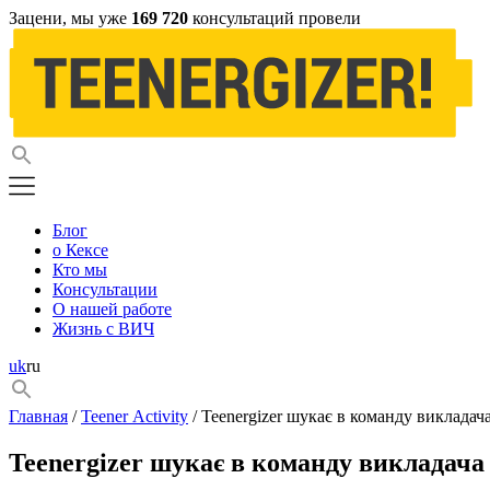
Зацени, мы уже
169 720
консультаций провели
Блог
о Кексе
Кто мы
Консультации
О нашей работе
Жизнь с ВИЧ
uk
ru
Главная
/
Teener Activity
/ Teenergizer шукає в команду викладач
Teenergizer шукає в команду викладача