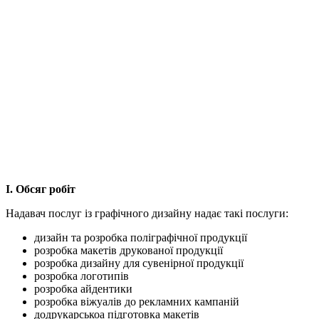
І. Обсяг робіт
Надавач послуг із графічного дизайну надає такі послуги:
дизайн та розробка поліграфічної продукції
розробка макетів друкованої продукції
розробка дизайну для сувенірної продукції
розробка логотипів
розробка айдентики
розробка віжуалів до рекламних кампаній
додрукарськоа підготовка макетів