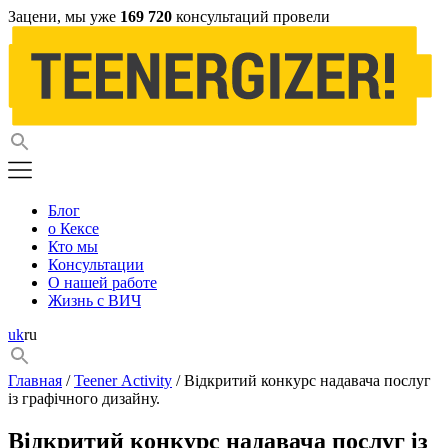
Зацени, мы уже
169 720
консультаций провели
Блог
о Кексе
Кто мы
Консультации
О нашей работе
Жизнь с ВИЧ
uk
ru
Главная
/
Teener Activity
/ Відкритий конкурс надавача послуг
із графічного дизайну.
Відкритий конкурс надавача послуг із