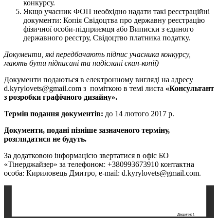
конкурсу.
Якщо учасник ФОП необхідно надати такі реєстраційні
документи: Копія Свідоцтва про державну реєстрацію
фізичної особи-підприємця або Виписки з єдиного
державного реєстру, Свідоцтво платника податку.
Документи, які передбачають підпис учасника конкурсу,
мають бути підписані та надіслані скан-копії)
Документи подаються в електронному вигляді на адресу
d.kyrylovets@gmail.com
з поміткою в темі листа
«Консультант
з розробки графічного дизайну».
Термін подання документів:
до 14 лютого 2017 р.
Документи, подані пізніше зазначеного терміну,
розглядатися не будуть.
За додатковою інформацією звертатися в офіс БО
«Тінерджайзер» за телефоном: +380993673910 контактна
особа: Кириловець Дмитро, е-mail:
d.kyrylovets@gmail.com
.