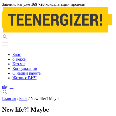
Зацени, мы уже
169 720
консультаций провели
Блог
о Кексе
Кто мы
Консультации
О нашей работе
Жизнь с ВИЧ
uk
ru
en
Главная
/
Блог
/ New life?! Maybe
New life?! Maybe