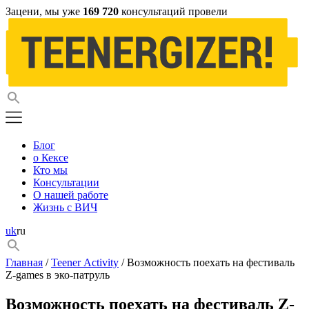
Зацени, мы уже
169 720
консультаций провели
Блог
о Кексе
Кто мы
Консультации
О нашей работе
Жизнь с ВИЧ
uk
ru
Главная
/
Teener Activity
/ Возможность поехать на фестиваль
Z-games в эко-патруль
Возможность поехать на фестиваль Z-