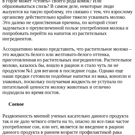
в горле может «стоять» своего рода комок? Или
образовываться слизь? В самом деле, некоторые люди
жалуются на такую проблему, это связано с тем, что взрослому
организму действительно крайне тяжело усваивать молоко.
Это далеко не единственная причина, по которой стоит
задуматься о преувеличенной пользе употребления молока и
попробовать перейти на напиток из растительных
ингредиентов.
Ассоциативно можно представить, что растительное молоко –
это жидкость белого или желтовато-белого оттенка,
приготовленная из растительных ингредиентов. Растительное
молоко, казалось бы, вошло в рацион и стало чуть ли не
продуктом №1 для веганов в последние годы. Однако еще
наши предки готовили подобные напитки из мака, конопли и
злаковых, поскольку получаемая жидкость не уступала по
питательной ценности молоку животных и отлично
подходила во время постов.
Соевое
Раздвоенность мнений ученых касательно данного продукта
так и не дало четкого ответа на то, опасно ли все-таки частое
употребление сои, или нет, является ли введение в рацион
данного продукта в раннем возрасте профилактикой рака