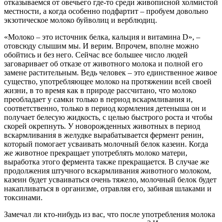
отказываемся от овечьего где-то среди живописной холмистой
местности, а когда особенно подфартит – пробуем довольно
экзотическое молоко буйволиц и верблюдиц.
«Молоко – это источник белка, кальция и витамина D», –
отовсюду слышим мы. И верим. Впрочем, вполне можно
обойтись и без него. Сейчас все большее число людей
заговаривает об отказе от животного молока и полной его
замене растительным. Ведь человек – это единственное живое
существо, употребляющее молоко на протяжении всей своей
жизни, в то время как в природе рассчитано, что молоко
преобладает у самки только в период вскармливания и,
соответственно, только в период кормления детеныша он и
получает белесую жидкость, с целью быстрого роста и чтобы
скорей окрепнуть. У новорожденных животных в период
вскармливания в желудке вырабатывается фермент ренин,
который помогает усваивать молочный белок казеин. Когда
же животное прекращает употреблять молоко матери,
выработка этого фермента также прекращается. В случае же
продолжения штучного вскармливания животного молоком,
казеин будет усваиваться очень тяжело, молочный белок будет
накапливаться в организме, отравляя его, забивая шлаками и
токсинами.
Замечал ли кто-нибудь из вас, что после употребления молока