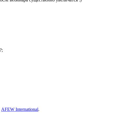
?;
а
AFEW International
.