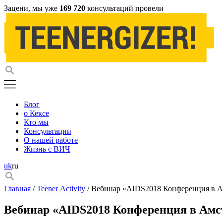
Зацени, мы уже
169 720
консультаций провели
Блог
о Кексе
Кто мы
Консультации
О нашей работе
Жизнь с ВИЧ
uk
ru
Главная
/
Teener Activity
/ Вебинар «AIDS2018 Конференция в Ам
Вебинар «AIDS2018 Конференция в Амсте