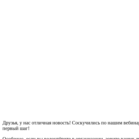
Друзья, у нас отличная новость! Соскучились по нашим вебин
первый шаг!
Особенно, если вы волонтёрите в организации, зовите ваших д