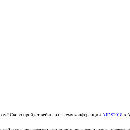
арам? Скоро пройдет вебинар на тему конференции
AIDS2018
в А
рузей и скажите соседям-активистам, ведь ваши шансы поехать п