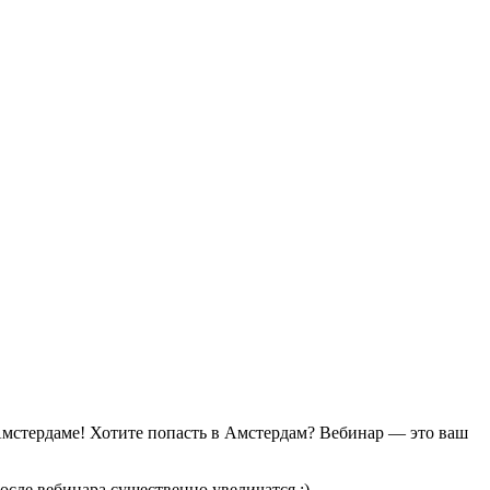
мстердаме! Хотите попасть в Амстердам? Вебинар — это ваш
осле вебинара существенно увеличатся :)