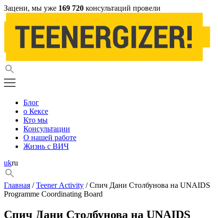
Зацени, мы уже
169 720
консультаций провели
Блог
о Кексе
Кто мы
Консультации
О нашей работе
Жизнь с ВИЧ
uk
ru
Главная
/
Teener Activity
/ Спич Дани Столбунова на UNAIDS
Programme Coordinating Board
Спич Дани Столбунова на UNAIDS