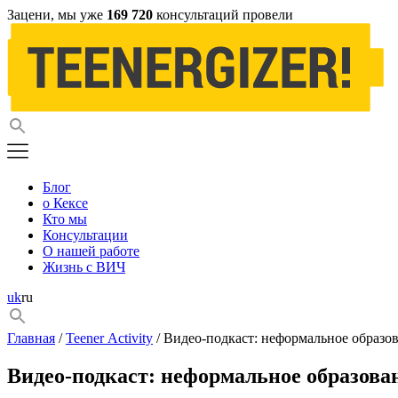
Зацени, мы уже
169 720
консультаций провели
Блог
о Кексе
Кто мы
Консультации
О нашей работе
Жизнь с ВИЧ
uk
ru
Главная
/
Teener Activity
/ Видео-подкаст: неформальное образо
Видео-подкаст: неформальное образова