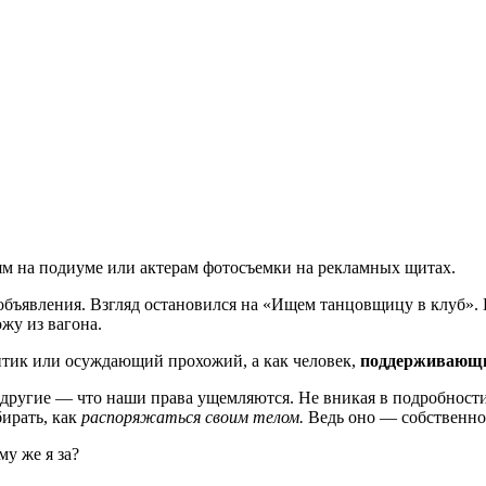
ям на подиуме или актерам фотосъемки на рекламных щитах.
бъявления. Взгляд остановился на «Ищем танцовщицу в клуб». Ка
жу из вагона.
ритик или осуждающий прохожий, а как человек,
поддерживающи
 другие — что наши права ущемляются. Не вникая в подробности
бирать, как
распоряжаться своим телом.
Ведь оно — собственнос
у же я за?