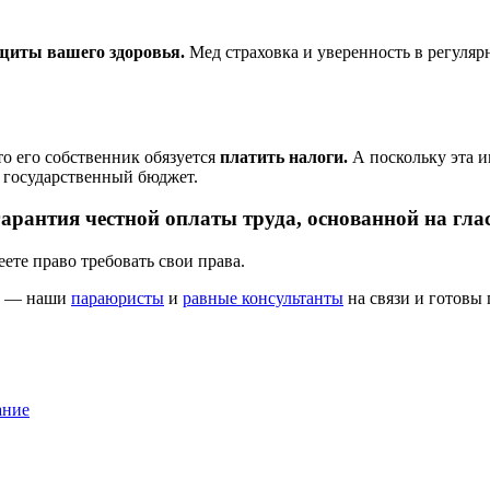
щиты вашего здоровья.
Мед страховка и уверенность в регул
 то его собственник обязуется
платить налоги.
А поскольку эта ин
в государственный бюджет.
 гарантия честной оплаты труда, основанной на гл
ете право требовать свои права.
ам — наши
параюристы
и
равные консультанты
на связи и готовы 
ание