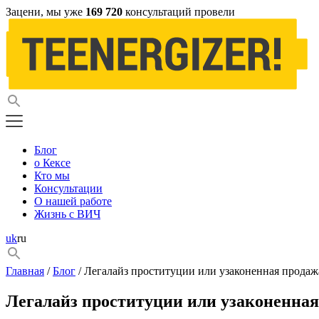
Зацени, мы уже
169 720
консультаций провели
Блог
о Кексе
Кто мы
Консультации
О нашей работе
Жизнь с ВИЧ
uk
ru
Главная
/
Блог
/ Легалайз проституции или узаконенная продаж
Легалайз проституции или узаконенная