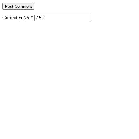
Current ye@r
*