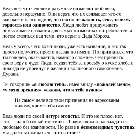
Ведь всё, что человеки разумные называют любовью,
довольно неразумно. Они верят, что их связывает что-то
высокое и благородное, но совсем не
жалость, секс, эгоизм,
гордость или одиночество
. Люди любят придумывать
немыслимые названия для самых низменных потребностей, а
потом смеяться над теми, кто верит в Деда Мороза.
Ведь у всего, чего хотят люди, уже есть название, и это так
просто получить, просто назвав по имени. Но признаться, что
ты голоден, оказывается, намного сложнее, чем признать
свою веру в чудо. Люди осудят тебя за просьбу о куске хлеба и
никогда не упрекнут в желании волшебного самообмана.
Дураки.
Ты говоришь
«я люблю тебя»
, имея ввиду
«пожалей меня»
,
«у меня эрекция»
,
«скажи, что я тебе нужна»
.
На самом деле все твои признания не адресованы
никому, кроме тебя самого.
Ведь люди по своей натуре
эгоисты
. И это не плохо, нет,
это — наш базовый инстинкт. Людям сложно наслаждаться
любовью без взаимности. Но разве в
безвозмездных чувствах
мы должны ожидать чего-то в ответ?