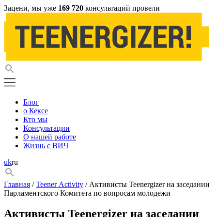
Зацени, мы уже
169 720
консультаций провели
Блог
о Кексе
Кто мы
Консультации
О нашей работе
Жизнь с ВИЧ
uk
ru
Главная
/
Teener Activity
/ Активисты Teenergizer на заседании
Парламентского Комитета по вопросам молодежи
Активисты Teenergizer на заседании