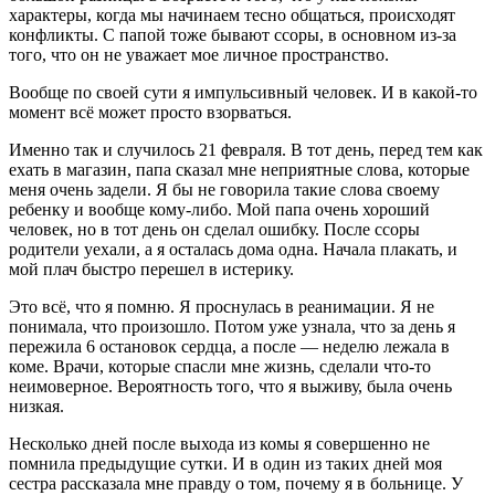
характеры, когда мы начинаем тесно общаться, происходят
конфликты. С папой тоже бывают ссоры, в основном из-за
того, что он не уважает мое личное пространство.
Вообще по своей сути я импульсивный человек. И в какой-то
момент всё может просто взорваться.
Именно так и случилось 21 февраля. В тот день, перед тем как
ехать в магазин, папа сказал мне неприятные слова, которые
меня очень задели. Я бы не говорила такие слова своему
ребенку и вообще кому-либо. Мой папа очень хороший
человек, но в тот день он сделал ошибку. После ссоры
родители уехали, а я осталась дома одна. Начала плакать, и
мой плач быстро перешел в истерику.
Это всё, что я помню. Я проснулась в реанимации. Я не
понимала, что произошло. Потом уже узнала, что за день я
пережила 6 остановок сердца, а после
—
неделю лежала в
коме. Врачи, которые спасли мне жизнь, сделали что-то
неимоверное. Вероятность того, что я выживу, была очень
низкая.
Несколько дней после выхода из комы я совершенно не
помнила предыдущие сутки. И в один из таких дней моя
сестра рассказала мне правду о том, почему я в больнице. У