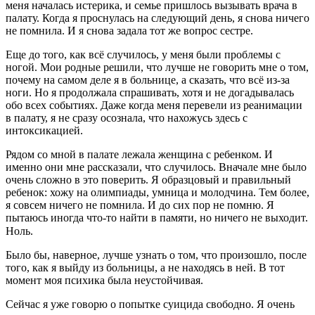
меня началась истерика, и семье пришлось вызывать врача в
палату. Когда я проснулась на следующий день, я снова ничего
не помнила. И я снова задала тот же вопрос сестре.
Еще до того, как всё случилось, у меня были проблемы с
ногой. Мои родные решили, что лучше не говорить мне о том,
почему на самом деле я в больнице, а сказать, что всё из-за
ноги. Но я продолжала спрашивать, хотя и не догадывалась
обо всех событиях. Даже когда меня перевели из реанимации
в палату, я не сразу осознала, что нахожусь здесь с
интоксикацией.
Рядом со мной в палате лежала женщина с ребенком. И
именно они мне рассказали, что случилось. Вначале мне было
очень сложно в это поверить. Я образцовый и правильный
ребенок: хожу на олимпиады, умница и молодчина. Тем более,
я совсем ничего не помнила. И до сих пор не помню. Я
пытаюсь иногда что-то найти в памяти, но ничего не выходит.
Ноль.
⠀
Было бы, наверное, лучше узнать о том, что произошло, после
того, как я выйду из больницы, а не находясь в ней. В тот
момент моя психика была неустойчивая.
Сейчас я уже говорю о попытке суицида свободно. Я очень