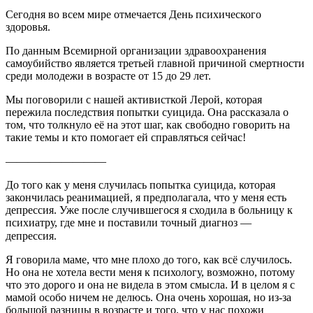
Сегодня во всем мире отмечается День психического
здоровья.
По данным Всемирной организации здравоохранения
самоубийство является третьей главной причиной смертности
среди молодежи в возрасте от 15 до 29 лет.
Мы поговорили с нашей активисткой Лерой, которая
пережила последствия попытки суицида. Она рассказала о
том, что толкнуло её на этот шаг, как свободно говорить на
такие темы и кто помогает ей справляться сейчас!
—————————
До того как у меня случилась попытка суицида, которая
закончилась реанимацией, я предполагала, что у меня есть
депрессия. Уже после случившегося я сходила в больницу к
психиатру, где мне и поставили точный диагноз
—
депрессия.
⠀
Я говорила маме, что мне плохо до того, как всё случилось.
Но она не хотела вести меня к психологу, возможно, потому
что это дорого и она не видела в этом смысла. И в целом я с
мамой особо ничем не делюсь. Она очень хорошая, но из-за
большой разницы в возрасте и того, что у нас похожи