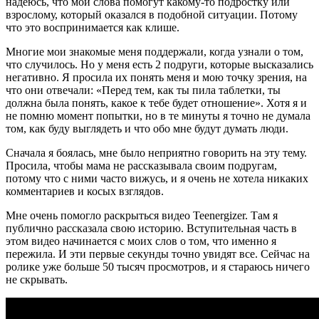
надеюсь, что мои слова помогут какому-то подростку или
взрослому, который оказался в подобной ситуации. Потому
что это воспринимается как клише.
Многие мои знакомые меня поддержали, когда узнали о том,
что случилось. Но у меня есть 2 подруги, которые высказались
негативно. Я просила их понять меня и мою точку зрения, на
что они отвечали: «Перед тем, как ты пила таблетки, ты
должна была понять, какое к тебе будет отношение».
Хотя я и
не помню момент попытки, но в те минуты я точно не думала
том, как буду выглядеть и что обо мне будут думать люди.
Сначала я боялась, мне было неприятно говорить на эту тему.
Просила, чтобы мама не рассказывала своим подругам,
потому что с ними часто вижусь, и я очень не хотела никаких
комментариев и косых взглядов.
Мне очень помогло раскрыться видео Teenergizer. Там я
публично рассказала свою историю. Вступительная часть в
этом видео начинается с моих слов о том, что именно я
пережила. И эти первые секунды точно увидят все. Сейчас на
ролике уже больше 50 тысяч просмотров, и я стараюсь ничего
не скрывать.